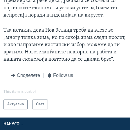
Премиерката рече дека државата се соочила со
најтешките економски услови уште од Големата
депресија поради пандемијата на вирусот.
Таа истакна дека Нов Зеланд треба да влезе во
„многу тешка зима, но по секоја зима следи пролет,
и ако направиме вистински избор, можеме да ги
вратиме Новозеланѓаните повторно на работа и
нашата економија повторно да се движи брзо“.
Споделете
Follow us
This item is part of
Актуелно
Свет
НАКУСО...