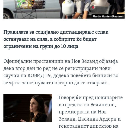
ИНТЕРВЈУА
Јазици
Правилата за социјално дистанцирање сепак
остануваат на сила, а собирите ќе бидат
ограничени на групи до 10 лица
Официјални преставници на Нов Зеланд објавија
дека втор ден по ред не се регистрирани нови
случаи на КОВИД-19, додека повеќето бизниси во
земјата започнуваат повторно да се отвораат.
Говорејќи пред новинарите
во средата во Велингтон,
премиерката на Нов
Зеланд, Џacинда Ардерн и
генералниот директор на