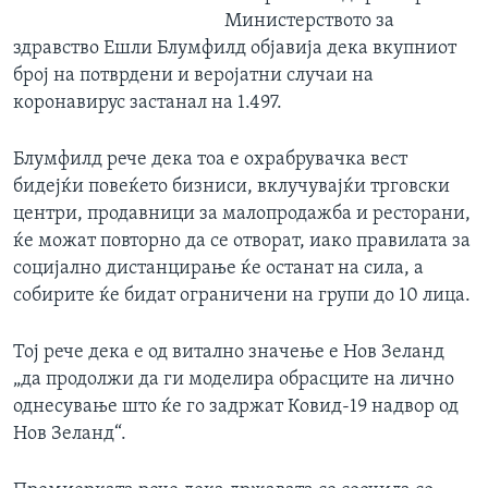
Министерството за
здравство Ешли Блумфилд објавија дека вкупниот
број на потврдени и веројатни случаи на
коронавирус застанал на 1.497.
Блумфилд рече дека тоа е охрабрувачка вест
бидејќи повеќето бизниси, вклучувајќи трговски
центри, продавници за малопродажба и ресторани,
ќе можат повторно да се отворат, иако правилата за
социјално дистанцирање ќе останат на сила, а
собирите ќе бидат ограничени на групи до 10 лица.
Тој рече дека е од витално значење е Нов Зеланд
„да продолжи да ги моделира обрасците на лично
однесување што ќе го задржат Ковид-19 надвор од
Нов Зеланд“.