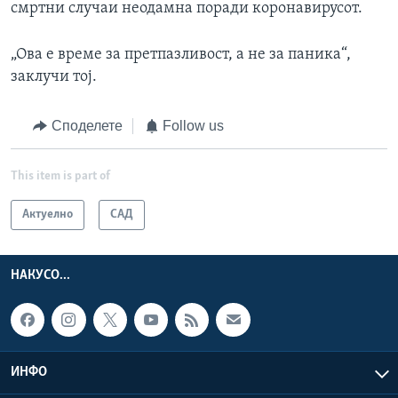
смртни случаи неодамна поради коронавирусот.
„Ова е време за претпазливост, а не за паника“,
заклучи тој.
Споделете
Follow us
This item is part of
Актуелно
САД
НАКУСО...
ИНФО