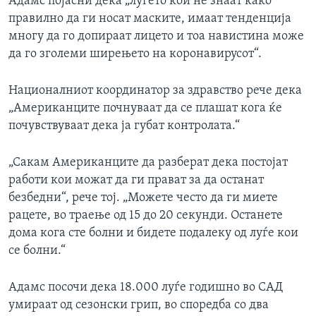
Адамс појасни дека „луѓето кои не знаат како
правилно да ги носат маските, имаат тенденција
многу да го допираат лицето и тоа навистина може
да го зголеми ширењето на коронавирусот“.
Националниот координатор за здравство рече дека
„Американците почнуваат да се плашат кога ќе
почувствуваат дека ја губат контролата.“
„Сакам Американците да разберат дека постојат
работи кои можат да ги прават за да останат
безбедни“, рече тој. „Можете често да ги миете
рацете, во траење од 15 до 20 секунди. Останете
дома кога сте болни и бидете подалеку од луѓе кои
се болни.“
Адамс посочи дека 18.000 луѓе годишно во САД
умираат од сезонски грип, во споредба со два