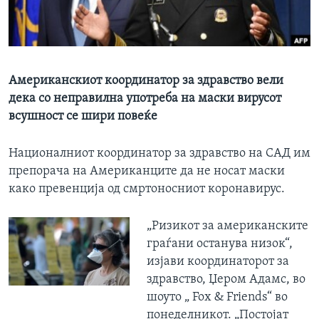
ИНТЕРВЈУА
Јазици
Американскиот координатор за здравство вели
дека со неправилна употреба на маски вирусот
всушност се шири повеќе
Националниот координатор за здравство на САД им
препорача на Американците да не носат маски
како превенција од смртоносниот коронавирус.
„Ризикот за американските
граѓани останува низок“,
изјави координаторот за
здравство, Џером Адамс, во
шоуто „ Fox & Friends“ во
понеделникот. „Постојат