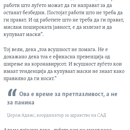
работи што луѓето можат да ги направат за да
останат безбедни. Постојат работи што не треба да
ги прават. И од работите што не треба да ги прават,
мислам пошироката јавност, е да излезат и да
купуваат маски“.
Тој вели, дека „тоа всушност не помага. Не е
докажано дека тоа е ефикасна превенција од
ширење на коронавирусот. И всушност луѓето кои
имаат тенденција да купуваат маски не знаат како
правилно да ги носат.“
Ова е време за претпазливост, а не
за паника
Џером Адамс, координатор за здравство на САД