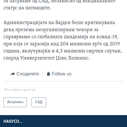
за патување од САД, независно од вакциналниот
статус на патниците.
Администрацијата на Бајден беше критикувана
дека презема неорганизирани чекори за
справување со глобалната пандемија на ковид-19,
при која се заразија над 204 милиони луѓе од 2019
година, вклучувајќи и 4,3 милиони смртни случаи,
според Универзитетот Џонс Хопкинс.
Споделете
Follow us
This item is part of
Актуелно
САД
НАКУСО...