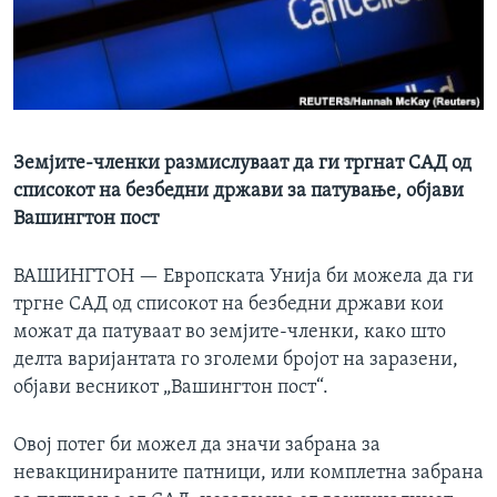
ИНТЕРВЈУА
Јазици
Земјите-членки размислуваат да ги тргнат САД од
списокот на безбедни држави за патување, објави
Вашингтон пост
ВАШИНГТОН —
Европската Унија би можела да ги
тргне САД од списокот на безбедни држави кои
можат да патуваат во земјите-членки, како што
делта варијантата го зголеми бројот на заразени,
објави весникот „Вашингтон пост“.
Овој потег би можел да значи забрана за
невакцинираните патници, или комплетна забрана