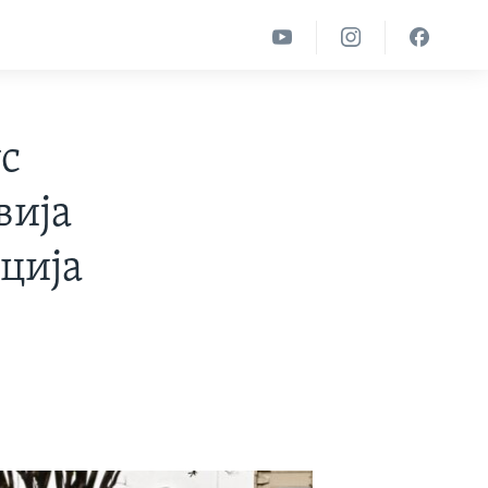
с
вија
ција