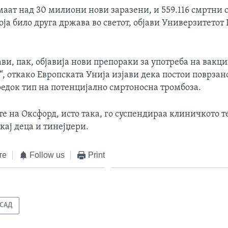
аат над 30 милиони нови заразени, и 559.116 смртни 
оја било друга држава во светот, објави Универзитетот
и, пак, објавија нови препораки за употреба на вакци
, откако Европската Унија изјави дека постои поврзан
редок тип на потенцијално смртоносна тромбоза.
е на Оксфорд, исто така, го суспендираа клиничкото 
кај деца и тинејџери.
те
Follow us
Print
САД