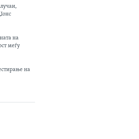
случаи,
 Џонс
ната на
ост меѓу
тестирање на