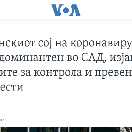
нскиот сој на коронавиру
 доминантен во САД, изја
ите за контрола и превен
лести
те