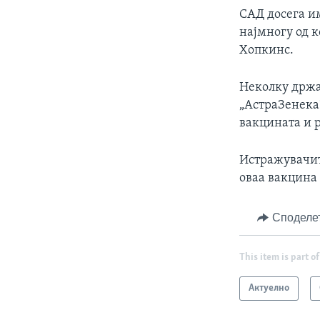
САД досега им
најмногу од к
Хопкинс.
Неколку држав
„АстраЗенека“
вакцината и 
Истражувачит
оваа вакцина 
Споделе
This item is part of
Актуелно