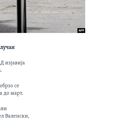
случаи
Д изјавија
.
обрзо се
а до март.
ави
ел Валенски,