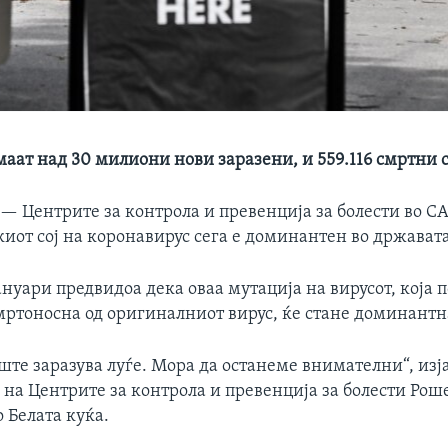
маат над 30 милиони нови заразени, и 559.116 смртни 
 —
Центрите за контрола и превенција за болести во СА
иот сој на коронавирус сега е доминантен во државата
ануари предвидоа дека оваа мутација на вирусот, која п
мртоносна од оригиналниот вирус, ќе стане доминантн
уште заразува луѓе. Мора да останеме внимателни“, изј
на Центрите за контрола и превенција за болести Рош
 Белата куќа.