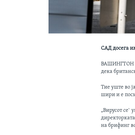
САД досега и
ВАШИНГТОН
дека британск
Тие уште во ј
шири и е пос
„Вирусот се` 
директорката 
на брифинг во