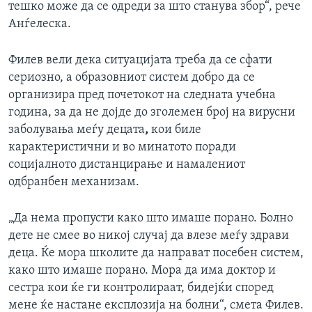
тешко може да се одреди за што станува збор“, рече
Анѓелеска.
Филев вели дека ситуацијата треба да се сфати
сериозно, а образовниот систем добро да се
организира пред почетокот на следната учебна
година, за да не дојде до зголемен број на вирусни
заболувања меѓу децата
,
кои биле
карактеристични и во минатото поради
социјалното дистанцирање и намалениот
одбранбен механизам.
„Да нема пропусти како што имаше порано. Болно
дете не смее во никој случај да влезе меѓу здрави
деца. Ќе мора школите да направат посебен систем,
како што имаше порано. Мора да има доктор и
сестра кои ќе ги контролираат, бидејќи според
мене ќе настане експлозија на болни“, смета Филев.