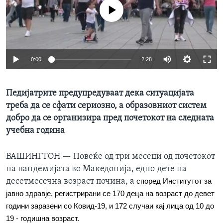
ИНТЕРВЈУА
No media source currently available
Јазици
0:00
2:28
Педијатрите предупредуваат дека ситуацијата
треба да се сфати сериозно, а образовниот систем
добро да се организира пред почетокот на следната
учебна година
ВАШИНГТОН —
Повеќе од три месеци од почетокот
на пандемијата во Македонија, едно дете на
десетмесечна возраст почина, а
според Институтот за
јавно здравје, регистрирани се 170 деца на возраст до девет
години заразени со Ковид-19, и 172 случаи кај лица од 10 до
19 - годишна возраст.