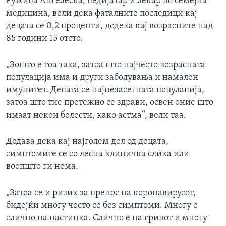
Ружица Анѓелеска, педијатар и лекар по семејна
медицина, вели дека фаталните последици кај
децата се 0,2 проценти, додека кај возрасните над
85 години 15 отсто.
„Зошто е тоа така, затоа што најчесто возрасната
популација има и други заболувања и намален
имунитет. Децата се најнезасегната популација,
затоа што тие претежно се здрави, освен оние што
имаат некои болести, како астма“, вели таа.
Додава дека кај најголем дел од децата,
симптомите се со лесна клиничка слика или
воопшто ги нема.
„Затоа се и ризик за пренос на коронавирусот,
бидејќи многу често се без симптоми. Многу е
слично на настинка. Слично е на грипот и многу