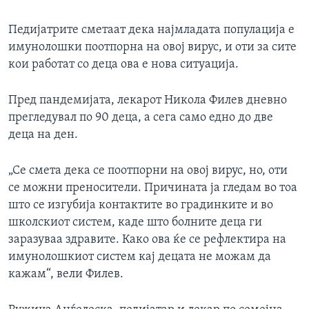
Педијатрите сметаат дека најмладата популација е
имунолошки поотпорна на овој вирус, и оти за сите
кои работат со деца ова е нова ситуација.
Пред пандемијата, лекарот Никола Филев дневно
прегледувал по 90 деца, а сега само едно до две
деца на ден.
„Се смета дека се поотпорни на овој вирус, но, оти
се можни преносители. Причината ја гледам во тоа
што се изгубија контактите во градинките и во
школскиот систем, каде што болните деца ги
заразуваа здравите. Како ова ќе се рефлектира на
имунолошкиот систем кај децата не можам да
кажам“, вели Филев.