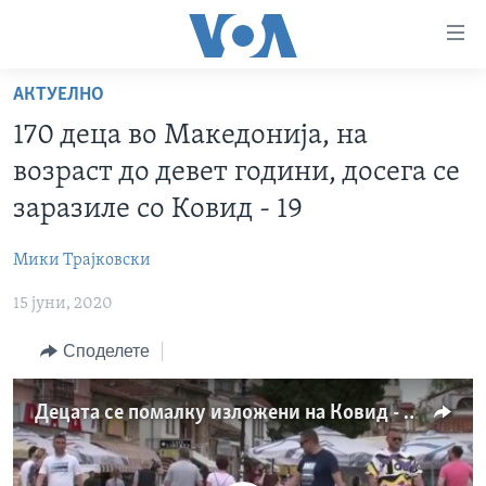
Линкови
за
пристапност
АКТУЕЛНО
ДОМА
Премини
170 деца во Македонија, на
на
РУБРИКИ
возраст до девет години, досега се
главната
ФОТОГАЛЕРИИ
САД
содржина
заразиле со Ковид - 19
Премини
ДОКУМЕНТАРЦИ
МАКЕДОНИЈА
до
Мики Трајковски
АРХИВИРАНА ПРОГРАМА
СВЕТ
страната
15 јуни, 2020
ЗА НАС
за
ЕКОНОМИЈА
NEWSFLASH - АРХИВА
навигација
Споделете
ПОЛИТИКА
ВЕСТИ ОД САД ВО МИНУТА - АРХИВА
Пребарувај
Learning English
ЗДРАВЈЕ
ИЗБОРИ ВО САД 2020 - АРХИВА
Децата се помалку изложени на Ковид - 19, но, се можни преносители, велат педијатрите
НАКУСО...
НАУКА
УМЕТНОСТ И ЗАБАВА