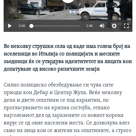
ИНТЕРВЈУА
Јазици
0:00
2:46
Во неколку струшки села од каде има голем број на
иселеници во Италија со полицијата и месните
заедници ќе се утврдува идентитетот на лицата кои
допатувале од високо ризичните земји
Силно полициско обезбедување ги чува сите
приоди кон Дебар и Центар Жупа. Веќе неколку
дена и двете општини се под карантин, по
прогласувањето на кризна состојба, откако
најголемиот дел од заразените со новиот корона
вирус се од овие населени места. Се дозволува влез
само на лица кои се жители на општините, а строго