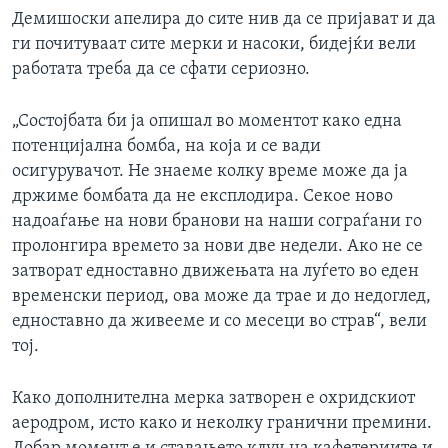
Демишоски апелира до сите нив да се пријават и да
ги почитуваат сите мерки и насоки, бидејќи вели
работата треба да се сфати сериозно.
„Состојбата би ја опишал во моментот како една
потенцијална бомба, на која и се вади
осигурувачот. Не знаеме колку време може да ја
држиме бомбата да не експлодира. Секое ново
надоаѓање на нови бранови на наши сограѓани го
пролонгира времето за нови две недели. Ако не се
затворат едноставно движењата на луѓето во еден
временски период, ова може да трае и до недоглед,
едноставно да живееме и со месеци во страв“, вели
тој.
Како дополнителна мерка затворен е охридскиот
аеродром, исто како и неколку гранични премини.