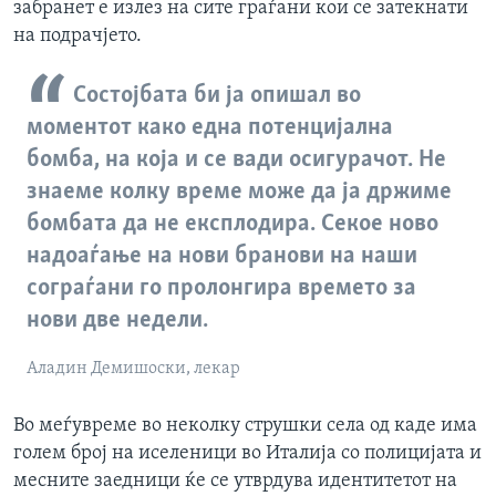
забранет е излез на сите граѓани кои се затекнати
на подрачјето.
Состојбата би ја опишал во
моментот како една потенцијална
бомба, на која и се вади осигурачот. Не
знаеме колку време може да ја држиме
бомбата да не експлодира. Секое ново
надоаѓање на нови бранови на наши
сограѓани го пролонгира времето за
нови две недели.
Аладин Демишоски, лекар
Во меѓувреме во неколку струшки села од каде има
голем број на иселеници во Италија со полицијата и
месните заедници ќе се утврдува идентитетот на