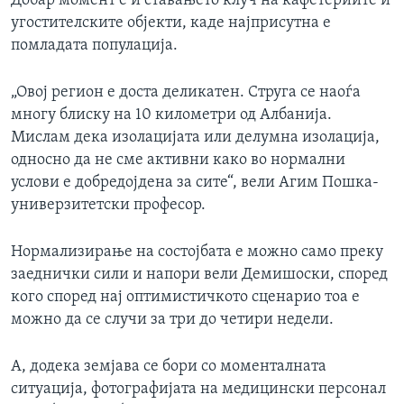
Добар момент е и ставањето клуч на кафетериите и
угостителските објекти, каде најприсутна е
помладата популација.
„Овој регион е доста деликатен. Струга се наоѓа
многу блиску на 10 километри од Албанија.
Мислам дека изолацијата или делумна изолација,
односно да не сме активни како во нормални
услови е добредојдена за сите“, вели Агим Пошка-
универзитетски професор.
Нормализирање на состојбата е можно само преку
заеднички сили и напори вели Демишоски, според
кого според нај оптимистичкото сценарио тоа е
можно да се случи за три до четири недели.
А, додека земјава се бори со моменталната
ситуација, фотографијата на медицински персонал