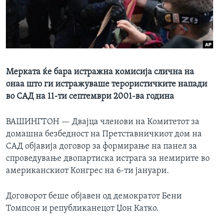
ИНТЕРВЈУА
Јазици
Мерката ќе бара истражна комисија слична на
онаа што ги истражуваше терористичките напади
во САД на 11-ти септември 2001-ва година
ВАШИНГТОН —
Двајца членови на Комитетот за
домашна безбедност на Претставничкиот дом на
САД објавија договор за формирање на панел за
спроведување двопартиска истрага за немирите во
американскиот Конгрес на 6-ти јануари.
Договорот беше објавен од демократот Бени
Томпсон и републиканецот Џон Катко.