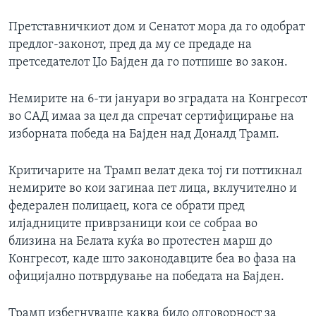
Претставничкиот дом и Сенатот мора да го одобрат
предлог-законот, пред да му се предаде на
претседателот Џо Бајден да го потпише во закон.
Немирите на 6-ти јануари во зградата на Конгресот
во САД имаа за цел да спречат сертифицирање на
изборната победа на Бајден над Доналд Трамп.
Критичарите на Трамп велат дека тој ги поттикнал
немирите во кои загинаа пет лица, вклучително и
федерален полицаец, кога се обрати пред
илјадниците приврзаници кои се собраа во
близина на Белата куќа во протестен марш до
Конгресот, каде што законодавците беа во фаза на
официјално потврдување на победата на Бајден.
Трамп избегнуваше каква било одговорност за