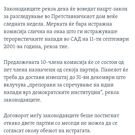
Законодавците рекоа дека ќе воведат нацрт-закон
за разгледување во Претставничкиот дом веќе
следната недела. Мерката ќе бара истражна
комисија слична на онаа што ги истражуваше
терористичките напади во САД на 11-ти септември
2001-ва година, рекоа тие.
Предложената 10-члена комисија ќе се состои од
пет члена назначени од секоја партија. Панелот ќе
треба да достави извештај до 31-ви декември што
вклучува „препораки за спречување на идни
напади врз демократските институции“, рекоа
законодавците.
Договорот меѓу законодавците беше постигнат
откако двете партии со месеци не можеа да се
согласат околу обемот на истрагата.