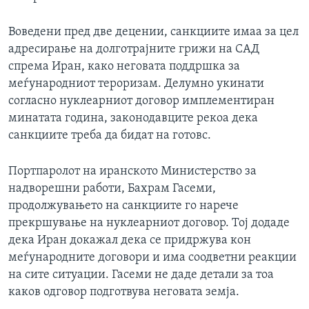
Воведени пред две децении, санкциите имаа за цел
адресирање на долготрајните грижи на САД
спрема Иран, како неговата поддршка за
меѓународниот тероризам. Делумно укинати
согласно нуклеарниот договор имплементиран
минатата година, законодавците рекоа дека
санкциите треба да бидат на готовс.
Портпаролот на иранското Министерство за
надворешни работи, Бахрам Гасеми,
продолжувањето на санкциите го нарече
прекршување на нуклеарниот договор. Тој додаде
дека Иран докажал дека се придржува кон
меѓународните договори и има соодветни реакции
на сите ситуации. Гасеми не даде детали за тоа
каков одговор подготвува неговата земја.