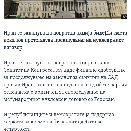
ИНТЕРВЈУА
Јазици
Иран се заканува на повратна акција бидејќи смета
дека тоа претставува прекшување на нуклеарниот
договор
Иран се заканува на повратна акција откако
Сенатот на Конгресот му даде финално одобрување
за продолжување на законот за санкции на САД
против Иран, за што законодавците од обете партии
рекоа дека е критичен за спроведување на
меѓународниот нуклеарен договор со Техеран.
И републиканците и демократите ја поддржаа
мерката за време на финалната дебата во
четвртокот.