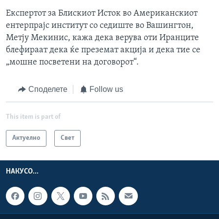
Експертот за Блискиот Исток во Американскиот
ентерпрајс институт со седиште во Вашингтон,
Метју Мекинис, кажа дека верува оти Иранците
блефираат дека ќе преземат акција и дека тие се
„мошне посветени на договорот“.
Споделете
Follow us
This item is part of
Актуелно
Свет
НАКУСО...