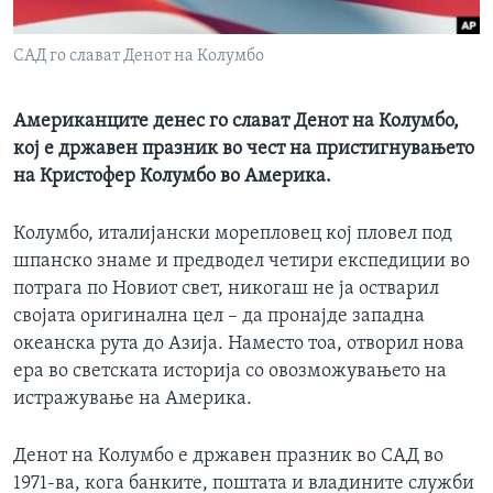
ИНТЕРВЈУА
Јазици
САД го слават Денот на Колумбо
Американците денес го слават Денот на Колумбо,
кој е државен празник во чест на пристигнувањето
на Кристофер Колумбо во Америка.
Колумбо, италијански морепловец кој пловел под
шпанско знаме и предводел четири експедиции во
потрага по Новиот свет, никогаш не ја остварил
својата оригинална цел – да пронајде западна
океанска рута до Азија. Наместо тоа, отворил нова
ера во светската историја со овозможувањето на
истражување на Америка.
Денот на Колумбо е државен празник во САД во
1971-ва, кога банките, поштата и владините служби