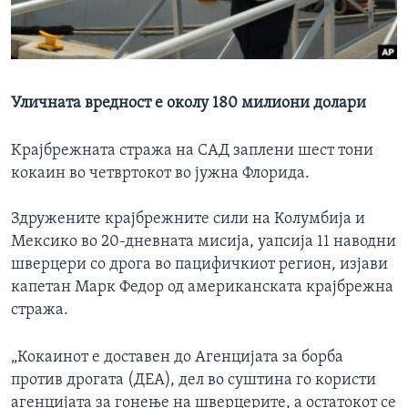
ИНТЕРВЈУА
Јазици
Уличната вредност е околу 180 милиони долари
Kрајбрежната стража на САД заплени шест тони
кокаин во четвртокот во јужна Флорида.
Здружените крајбрежните сили на Колумбија и
Мексико во 20-дневната мисија, уапсија 11 наводни
шверцери со дрога во пацифичкиот регион, изјави
капетан Марк Федор од американската крајбрежна
стража.
„Кокаинот е доставен до Агенцијата за борба
против дрогата (ДЕА), дел во суштина го користи
агенцијата за гонење на шверцерите, а остатокот се