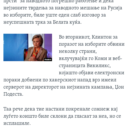
прсти“ за наводното погрешно работење и дека
нејзините тврдења за наводното мешање на Русија
во изборите, биле уште еден слаб изговор за
неуспешната трка за Белата куќа.
Во вторникот, Клинтон за
поразот на изборите обвини
неколку страни,
вклучувајќи го Коми и веб-
страницата Викиликс,
којашто објави електронски
пораки добиени по хакерскиот напад врз имеил
серверот на директорот на нејзината кампања, Џон
Подеста.
Таа рече дека тие настани покренале сомнеж кај
луѓето коишто биле склони да гласаат за неа, но се
исплашиле.