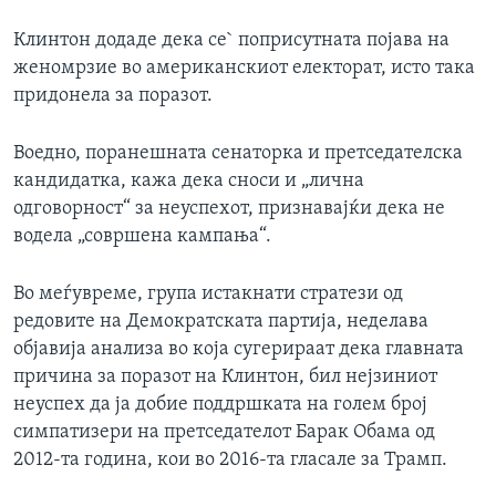
Клинтон додаде дека се` поприсутната појава на
женомрзие во американскиот електорат, исто така
придонела за поразот.
Воедно, поранешната сенаторка и претседателска
кандидатка, кажа дека сноси и „лична
одговорност“ за неуспехот, признавајќи дека не
водела „совршена кампања“.
Во меѓувреме, група истакнати стратези од
редовите на Демократската партија, неделава
објавија анализа во која сугерираат дека главната
причина за поразот на Клинтон, бил нејзиниот
неуспех да ја добие поддршката на голем број
симпатизери на претседателот Барак Обама од
2012-та година, кои во 2016-та гласале за Трамп.