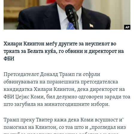
ИНТЕРВЈУА
Јазици
Хилари Клинтон меѓу другите за неуспехот во
трката за Белата куќа, го обвини и директорот на
ФБИ
Претседателот Доналд Трамп ги отфрли
обвинувањата на поранешната претседателска
кандидатка Хилари Клинтон, дека директорот на
ФБИ Џејмс Коми, бил делумно одговорен заради тоа
што загубила на минатогодишните избори.
Трамп преку Твитер кажа дека Коми всушност и`
помогнал на Клинтон, со тоа што и „прогледал низ