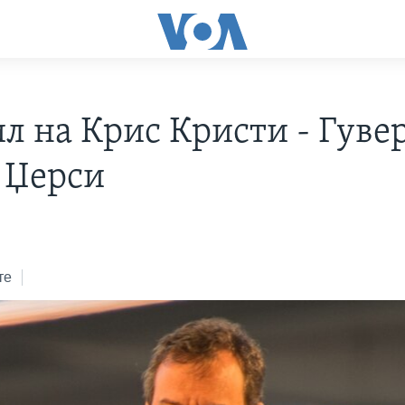
л на Крис Кристи - Гуве
 Џерси
те