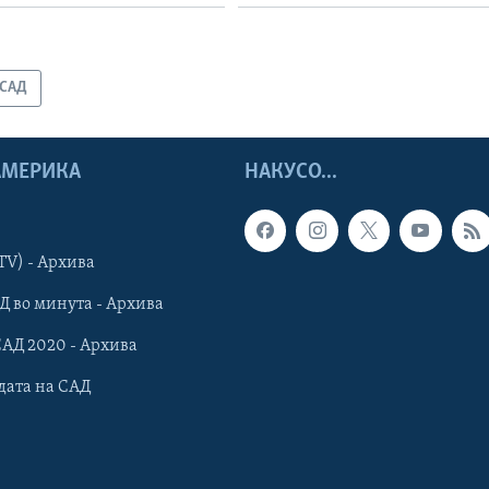
САД
 АМЕРИКА
НАКУСО...
TV) - Архива
Д во минута - Архива
САД 2020 - Архива
дата на САД