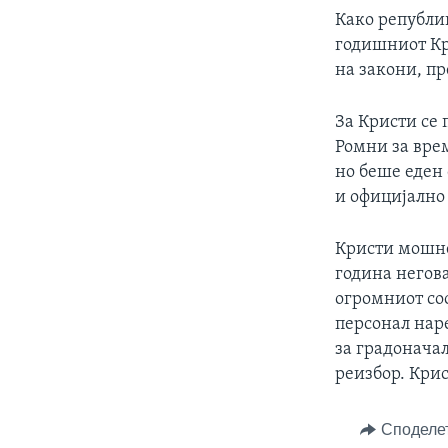
Како републик
годишниот Кр
на закони, п
За Кристи се
Ромни за врем
но беше еден
и официјално 
Кристи мошне 
година негов
огромниот со
персонал наре
за градонача
реизбор. Крис
Споделе