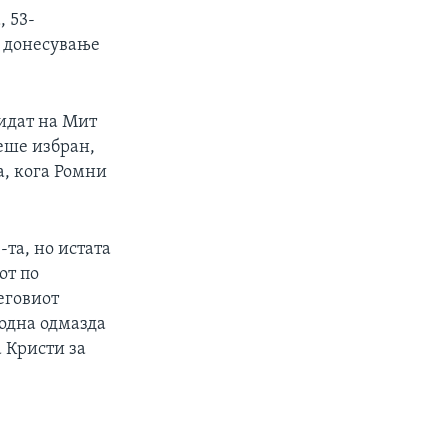
, 53-
а донесување
дидат на Мит
беше избран,
а, кога Ромни
-та, но истата
от по
еговиот
водна одмазда
 Кристи за