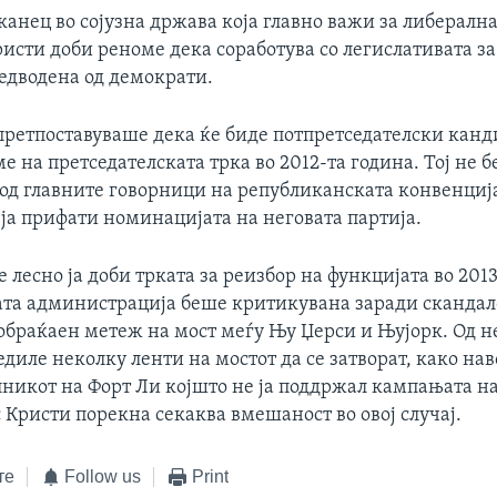
анец во сојузна држава која главно важи за либерална
исти доби реноме дека соработува со легислативата з
редводена од демократи.
 претпоставуваше дека ќе биде потпретседателски кан
е на претседателската трка во 2012-та година. Тој не 
 од главните говорници на републиканската конвенциј
ја прифати номинацијата на неговата партија.
лесно ја доби трката за реизбор на функцијата во 2013
ата администрација беше критикувана заради скандал
обраќаен метеж на мост меѓу Њу Џерси и Њујорк. Од н
диле неколку ленти на мостот да се затворат, како на
лникот на Форт Ли којшто не ја поддржал кампањата на
 Кристи порекна секаква вмешаност во овој случај.
те
Follow us
Print