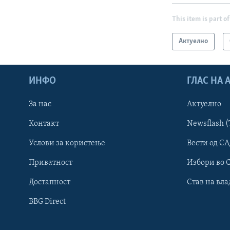
This item is part of
Актуелно
ИНФО
ГЛАС НА
За нас
Актуелно
Контакт
Newsflash (
Learning English
Услови за користење
Вести од СА
Приватност
Избори во 
НАКУСО...
Достапност
Став на вла
BBG Direct
Јазици