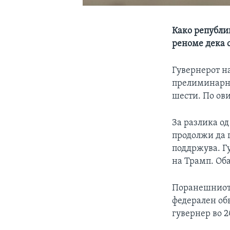
Како републик
реноме дека 
Гувернерот н
прелиминарни
шести. По ови
За разлика од
продолжи да г
поддржува. Г
на Трамп. Оба
Поранешниот 
федерален обв
гувернер во 2