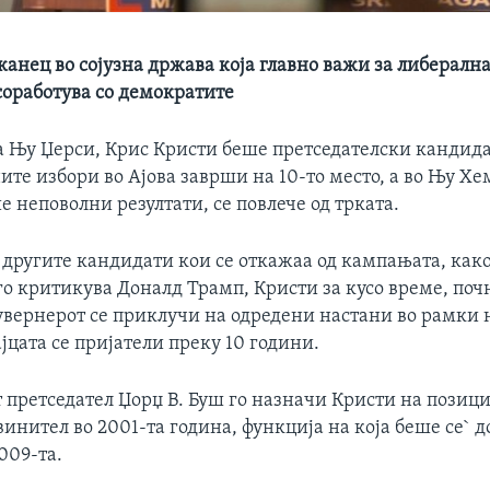
анец во сојузна држава која главно важи за либерална
соработува со демократите
а Њу Џерси, Крис Кристи беше претседателски кандидат
те избори во Ајова заврши на 10-то место, а во Њу Х
е неповолни резултати, се повлече од трката.
 другите кандидати кои се откажаа од кампањата, како
о критикува Доналд Трамп, Кристи за кусо време, почн
увернерот се приклучи на одредени настани во рамки
јцата се пријатели преку 10 години.
претседател Џорџ В. Буш го назначи Кристи на позици
инител во 2001-та година, функција на која беше се` д
009-та.