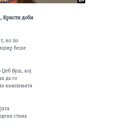
, Кристи доби
, но по
емшир беше
 Џеб Буш, кој
а да го
 на кампањата
јата
одека стана