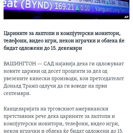
ИНТЕРВЈУА
Јазици
Царините за лаптопи и компјутерски монитори,
телефони, видео игри, некои играчки и облека ќе
бидат одложени до 15. декември
ВАШИНГТОН —
САД најавија дека ги одложуваат
новите царини од десет проценти за дел од
увезените кинески производи, кои претседателот
Доналд Трамп одлучи да ги воведе на први
септември.
Канцеларијата на трговскиот американски
претставник рече дека царините за лаптопи и
компјутерски монитори, телефони, видео игри,
некои играчки и облека ќе бидат одложени до 15.