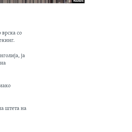
 врска со
екинг.
голија, ја
 на
 иако
на штета на