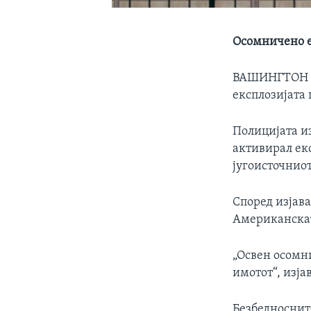
Осомничено е
ВАШИНГТОН
експлозијата
Полицијата и
активирал екс
југоисточнио
Според изјава
Американскат
„Освен осомни
имотот“, изја
Безбедносните