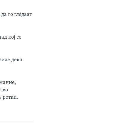
да го гледаат
ад кој се
виле дека
имание,
о во
у ретки.