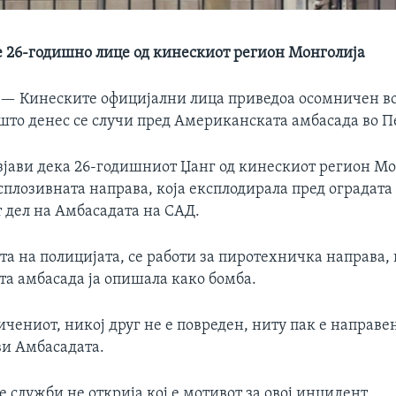
 26-годишно лице од кинескиот регион Монголија
 —
Кинеските официјални лица приведоа осомничен во
 што денес се случи пред Американската амбасада во П
зјави дека 26-годишниот Џанг од кинескиот регион Мон
плозивната направа, која експлодирала пред оградата
т дел на Амбасадата на САД.
та на полицијата, се работи за пиротехничка направа,
а амбасада ја опишала како бомба.
чениот, никој друг не е повреден, ниту пак е направе
ви Амбасадата.
 служби не открија кој е мотивот за овој инцидент.