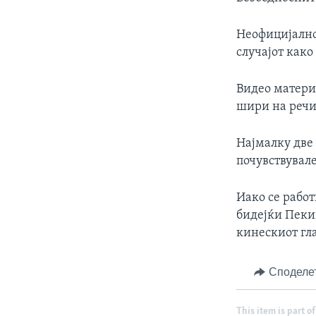
Неофицијално
случајот как
Видео материј
шири на речи
Најмалку две 
почувствувале
Иако се рабо
бидејќи Пеки
кинескиот гла
Споделе
This item is part of