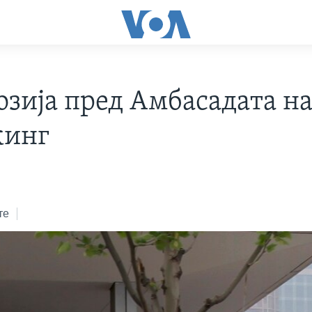
озија пред Амбасадата н
кинг
те