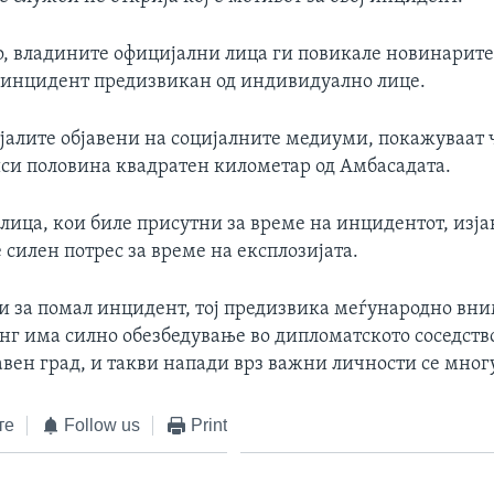
, владините официјални лица ги повикале новинарите 
о инцидент предизвикан од индивидуално лице.
алите објавени на социјалните медиуми, покажуваат ч
си половина квадратен километар од Амбасадата.
лица, кои биле присутни за време на инцидентот, изја
 силен потрес за време на експлозијата.
ти за помал инцидент, тој предизвика меѓународно вн
нг има силно обезбедување во дипломатското соседств
вен град, и такви напади врз важни личности се мног
те
Follow us
Print