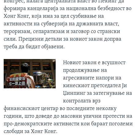
конгрес,
налага
централната власт во Пекинг да
формира канцеларија за национална безбедност во
Хонг Конг,
која има за цел
сузбивање на
активности на
субверзија на државната
власт
,
терориз
ам
, сепаратиз
ам
и
заговор
со странски
сили.
Прецизни
детали за новиот закон допрва
треба да бидат објавени.
Новиот закон е всушност
продолжување на
агресивните напори на
кинескиот претседател Ји
Џинпинг за затегнување на
контролата врз
финансискиот центар во последните неколку
години, што доведе до масовни улични протести на
про-демократските активисти кои бараат поголеми
слободи за Хонг Конг.