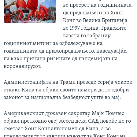
во пресрет на годишнината
од предавањето на Хонг
Конг во Велика Британија
во 1997 година. Градските
власти го забранија
годишниот митинг за одбележување на
годишнината од примопредавањето, наведувајќи
ги како причина ризиците од пандемијата на
коронавирусот.
Администрацијата на Трамп презеде серија чекори
откако Кина ги објави своите намери да го одобри
законот за национална безбедност уште во мај.
Американскиот државен секретар Мајк Помпео
објави претходно овој месец дека САД повеќе не го
сметаат Хонг Конг автономен од Кина, а во
понеделникот го заврши извозот за Хонг Конг на