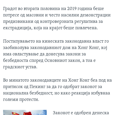
Градот во втората половина на 2019 година беше
потресе од масовни и често насилни демонстрации
предизвикани од контроверзната регулатива за
екстрадиција, која на крајот беше повлечена.
Постапувањето на кинеската законодавна власт го
заобиколува законодавниот дом на Хонг Конг, кој
има овластување да донесува закони за
безбедноста според Основниот закон, а тоа е
градскиот устав.
Во минатото законодавците на Хонг Конг беа под на
притисок од Пекинг за да го одобрат законот за
национална безбедност, но како реакција избувнаа
големи протести.
Законот е одобрен денеска