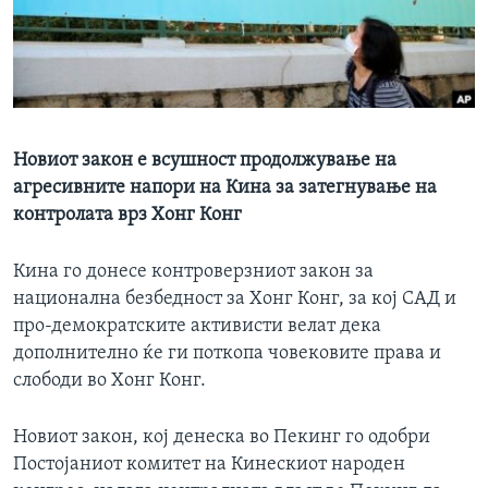
ИНТЕРВЈУА
Јазици
Новиот закон е всушност продолжување на
агресивните напори на Кина за затегнување на
контролата врз Хонг Конг
Кинa го донесе контроверзниот закон за
национална безбедност за Хонг Конг, за кој САД и
про-демократските активисти велат дека
дополнително ќе ги поткопа човековите права и
слободи во Хонг Конг.
Новиот закон, кој денеска
во Пекинг
го одобри
Постојаниот комитет на Кинескиот народен