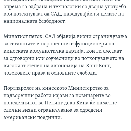
опрема за одбрана и технологии со двојна употреба
кои потекнуваат од САД, наведувајќи ги целите на
националната безбедност.
Минатиот петок, САД објавија визни ограничувања
за сегашните и поранешните функционери на
кинеската комунистичка партија, кои ги сметаат
за одговорни или соучесници во поткопувањето на
високиот степен на автономија на Хонг Конг,
човековите права и основните слободи.
Портпаролот на кинеското Министерство за
надворешни работи изјави за новинарите во
понеделникот во Пекинг дека Кина ќе наметне
слични визни ограничувања за одредени
американски поединци.