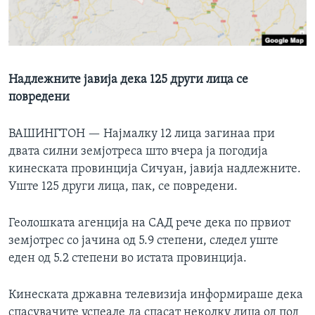
ИНТЕРВЈУА
Јазици
Надлежните јавија дека 125 други лица се
повредени
ВАШИНГТОН —
Најмалку 12 лица загинаа при
двата силни земјотреса што вчера ја погодија
кинеската провинција Сичуан, јавија надлежните.
Уште 125 други лица, пак, се повредени.
Геолошката агенција на САД рече дека по првиот
земјотрес со јачина од 5.9 степени, следел уште
еден од 5.2 степени во истата провинција.
Кинеската државна телевизија информираше дека
спасувачите успеале да спасат неколку лица од под