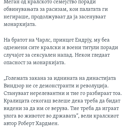
Меган од кралското семејство поради
обвинувањата за расизам, кои палатата ги
негираше, продолжуваат да ја засенуваат
монархијата.
На братот на Чарлс, принцот Ендрју, му беа
одземени сите кралски и воени титули поради
случајот за сексуален напад. Некои гледаат
опасност за монархијата.
„Големата закана за иднината на династијата
Виндзор не се демонстранти и револуција.
Стануваат нерелевантни и тие го разбираат тоа.
Кралицата секогаш велеше дека треба да бидат
видени за да им се верува. Тие треба да играат
улога во животот во државата“, вели кралскиот
автор Роберт Хардмен.