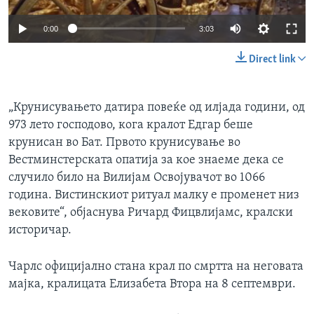
0:00
3:03
Direct link
„Крунисувањето датира повеќе од илјада години, од
973 лето господово, кога кралот Едгар беше
крунисан во Бат. Првото крунисување во
Вестминстерската опатија за кое знаеме дека се
случило било на Вилијам Освојувачот во 1066
година. Вистинскиот ритуал малку е променет низ
вековите“, објаснува Ричард Фицвлијамс, кралски
историчар.
Чарлс официјално стана крал по смртта на неговата
мајка, кралицата Елизабета Втора на 8 септември.