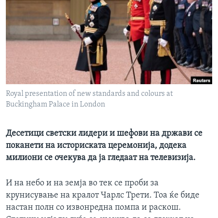
ИНТЕРВЈУА
Јазици
Royal presentation of new standards and colours at
Buckingham Palace in London
Десетици светски лидери и шефови на држави се
поканети на историската церемонија, додека
милиони се очекува да ја гледаат на телевизија.
И на небо и на земја во тек се проби за
крунисување на кралот Чарлс Трети. Тоа ќе биде
настан полн со извонредна помпа и раскош.