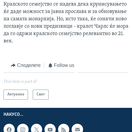
Кралското семејство се надева дека крунисувањето
ќе даде можност за јавна прослава и за обновување
на самата монархија. Но, исто така, ќе означи ново
поглавје со нови предизвици - кралот Чарлс ќе мора
да го одржи кралското семејство релевантно во 21.
век.
Споделете
Follow us
This item is part of
Актуелно
Свет
НАКУСО...