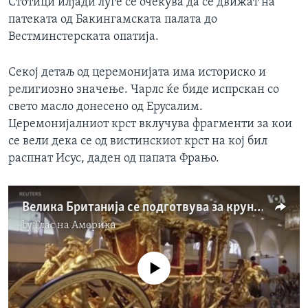
Стотици илјади луѓе се очекува да се движат на
патеката од Бакингамската палата до
Вестминстерската опатија.
Секој детаљ од церемонијата има историско и
религиозно значење. Чарлс ќе биде испрскан со
свето масло донесено од Ерусалим.
Церемонијалниот крст вклучува фрагменти за кои
се вели дека се од вистинскиот крст на кој бил
распнат Исус, даден од папата Фрањо.
Велика Британија се подготвува за крунисување на кралот Чарлс Трети
by
Глас на Америка
No media source currently available