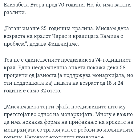
Елизабета Втора пред 70 години. Но, ќе има важни
разлики.
„Тогаш имаше 25-годишна кралица. Мислам дека
возраста на кралот Чарлс и кралицата Камила е
проблем“, додава Фицвлијамс.
Тоа не е единствениот предизвик за 74-годишниот
крал. Една неодамнешна анкета покажа дека 58
проценти од јавноста ја поддржува монархијата, но
оти поддршката кај лицата на возраст од 18 и 24
години е само 32 отсто.
„Мислам дека тој ги сфаќа предизвиците што му
претстојат во однос на монархијата. Многу е важно
да има некаква форма на прифаќање на врските на
монархијата со трговијата со робови во изминатите
години. Неговиот еколошки придонес е