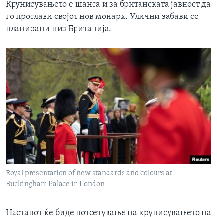
Крунисувањето е шанса и за британската јавност да
го прослави својот нов монарх. Улични забави се
планирани низ Британија.
Royal presentation of new standards and colours at
Buckingham Palace in London
Настанот ќе биде потсетување на крунисувањето на