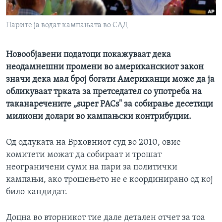
ИНТЕРВЈУА
Јазици
Парите ја водат кампањата во САД
Новообјавени податоци покажуваат дека
неодамнешни промени во американскиот закон
значи дека мал број богати Американци може да ја
обликуваат трката за претседател со употреба на
таканаречените „super PACs" за собирање десетици
милиони долари во кампањски контрибуции.
Од одлуката на Врховниот суд во 2010, овие
комитети можат да собираат и трошат
неограничени суми на пари за политички
кампањи, ако трошењето не е координирано од кој
било кандидат.
Доцна во вторникот тие дале детален отчет за тоа