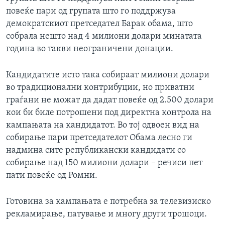
повеќе пари од групата што го поддржува
демократскиот претседател Барак обама, што
собрала нешто над 4 милиони долари минатата
година во такви неограничени донации.
Кандидатите исто така собираат милиони долари
во традиционални контрибуции, но приватни
граѓани не можат да дадат повеќе од 2.500 долари
кои би биле потрошени под директна контрола на
кампањата на кандидатот. Во тој одвоен вид на
собирање пари претседателот Обама лесно ги
надмина сите републикански кандидати со
собирање над 150 милиони долари – речиси пет
пати повеќе од Ромни.
Готовина за кампањата е потребна за телевизиско
рекламирање, патување и многу други трошоци.