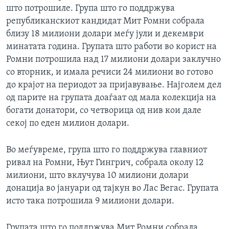
што потрошиле. Група што го поддржува
републиканскиот кандидат Мит Ромни собрала
близу 18 милиони долари меѓу јули и декември
минатата година. Групата што работи во корист на
Ромни потрошила над 17 милиони долари заклучно
со вторник, и имала речиси 24 милиони во готово
до крајот на периодот за пријавување. Најголем дел
од парите на групата доаѓаат од мала колекција на
богати донатори, со четворица од нив кои дале
секој по еден милион долари.
Во меѓувреме, група што го поддржува главниот
ривал на Ромни, Њут Гингрич, собрала околу 12
милиони, што вклучува 10 милиони долари
донација во јануари од тајкун во Лас Вегас. Групата
исто така потрошила 9 милиони долари.
Групата што го поддржува Мит Ромни собрала