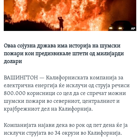
ИНТЕРВЈУА
Јазици
Оваа сојузна држава има историја на шумски
пожари кои предизвикале штети од милијарди
долари
ВАШИНГТОН —
Калифорниската компанија за
електрична енергија ќе исклучи од струја речиси
800.000 корисници со цел да се спречат можни
шумски пожари во северниот, централниот и
крајбрежниот дел на Калифорнија.
Компанијата најави дека во рок од пет дена ќе ја
исклучи струјата во 34 окрузи во Калифорнија.