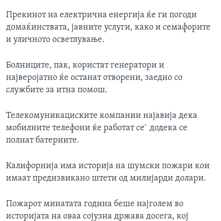
Прекинот на електрична енергија ќе ги погоди
домаќинствата, јавните услуги, како и семафорите
и уличното осветлување.
Болниците, пак, користат генератори и
најверојатно ќе останат отворени, заедно со
службите за итна помош.
Телекомуникациските компании најавија дека
мобилните телефони ќе работат се` додека се
полнат батериите.
Калифорнија има историја на шумски пожари кои
имаат предизвикано штети од милијарди долари.
Пожарот минатата година беше најголем во
историјата на оваа сојузна држава досега, кој