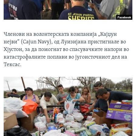
ИНТЕРВЈУА
Јазици
Членови на волонтерската компанија „Кајџун
нејви“ (Cajun Navy), од Луизијана пристигнале во
Хјустон, за да помогнат во спасувачките напори во
катастрофалните поплави во југоисточниот дел на
Тексас.