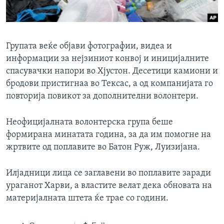
Групата веќе објави фотографии, видеа и
информации за нејзиниот конвој и иницијалните
спасувачки напори во Хјустон. Десетици камиони и
бродови пристигнаа во Тексас, а од компанијата го
повторија повикот за дополнителни волонтери.
Неофицијалната волонтерска група беше
формирана минатата година, за да им помогне на
жртвите од поплавите во Батон Руж, Луизијана.
Илјадници лица се заглавени во поплавите заради
ураганот Харви, а властите велат дека обновата на
материјалната штета ќе трае со години.