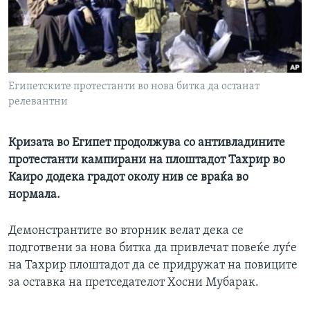
ИНТЕРВЈУА
Јазици
Египетските протестанти во нова битка да останат
релевантни
Кризата во Египет продолжува со антивладините
протестанти кампирани на плоштадот Тахрир во
Каиро додека градот околу нив се враќа во
нормала.
Демонстрантите во вторник велат дека се
подготвени за нова битка да привлечат повеќе луѓе
на Тахрир плоштадот да се придружат на повиците
за оставка на претседателот Хосни Мубарак.