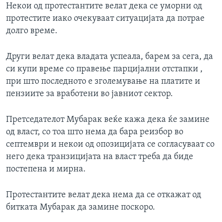
Некои од протестантите велат дека се уморни од
протестите иако очекуваат ситуацијата да потрае
долго време.
Други велат дека владата успеала, барем за сега, да
си купи време со правење парцијални отстапки ,
при што последното е зголемување на платите и
пензиите за вработени во јавниот сектор.
Претседателот Мубарак веќе кажа дека ќе замине
од власт, со тоа што нема да бара реизбор во
септември и некои од опозицијата се согласуваат со
него дека транзицијата на власт треба да биде
постепена и мирна.
Протестантите велат дека нема да се откажат од
битката Мубарак да замине поскоро.