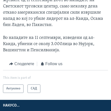
жртвите од 11 септември 2001 во нападите на
Светскиот трговски центар, само неколку дена
откако американски специјални сили извршиле
напад во кој го убиле лидерот на ал-Каида, Осама
бин Ладен, во Пакистан.
Во нападите на 11 септември, изведени од ал-
Каида, убиени се околу 3.000лица во Њујорк,
Вашингтон и Пенсилванија.
Споделете
Follow us
This item is part of
Актуелно
САД
НАКУСО...