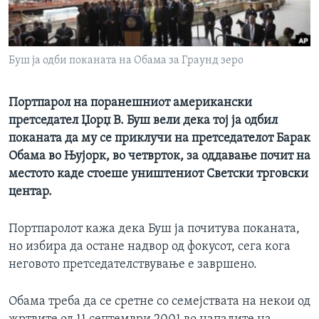
ИНТЕРВЈУА
Јазици
Буш ја одби поканата на Обама за Граунд зеро
Портпарол на поранешниот американски
претседател Џорџ В. Буш вели дека тој ја одбил
поканата да му се приклучи на претседателот Барак
Обама во Њујорк, во четврток, за оддавање почит на
местото каде стоеше уништениот Светски трговски
центар.
Портпаролот кажа дека Буш ја почитува поканата,
но избира да остане надвор од фокусот, сега кога
неговото претседателствување е завршено.
Обама треба да се сретне со семејствата на некои од