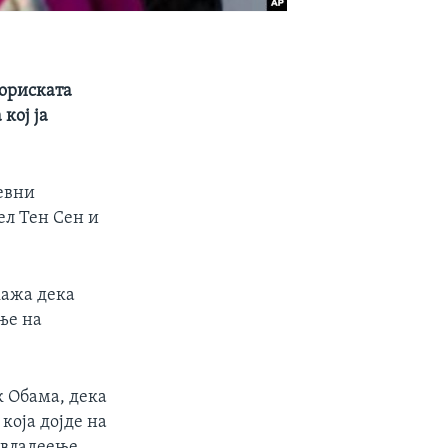
ориската
кој ја
невни
ел Тен Сен и
кажа дека
ње на
к Обама, дека
која дојде на
 владеење.