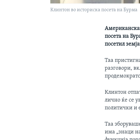
Клинтон во историска посета на Бурма
Американскат
посета на Бур
посетил земја
Таа пристигна
разговори, вк
продемократс
Клинтон отпа
лично ќе се 
политички и 
Таа зборуваш
има „знаци на
функција пор