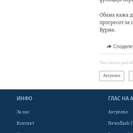
Обама кажа д
прогресот за
Бурма.
Споделе
This item is part of
Актуелно
ИНФО
ГЛАС НА
За нас
Актуелно
Контакт
Newsflash (