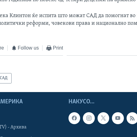
ека Клинтон ќе испита што можат САД да помогнат во
 политички реформи, човекови права и национално по
те
Follow us
Print
САД
 АМЕРИКА
НАКУСО...
TV) - Архива