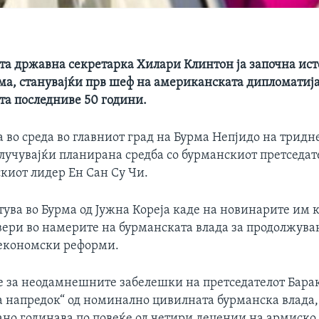
а државна секретарка Хилари Клинтон ја започна ист
ма, станувајќи прв шеф на американската дипломатија 
та последниве 50 години.
 во среда во главниот град на Бурма Непјидо на трид
лучувајќи планирана средба со бурманскиот претседат
киот лидер Ен Сан Су Чи.
тува во Бурма од Јужна Кореја каде на новинарите им 
увери во намерите на бурманската влада за продолжува
економски реформи.
е за неодамнешните забелешки на претседателот Бара
 напредок“ од номинално цивилната бурманска влада, 
ано годинава по повеќе од четири децении на армиско