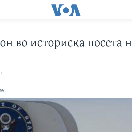
он во историска посета н
11
те