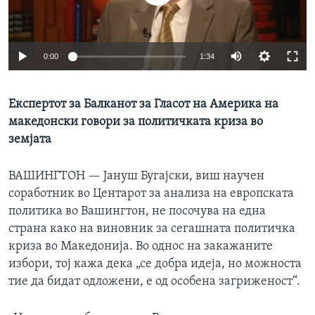
ИНТЕРВЈУА
Јазици
0:00
1:34
Експертот за Балканот за Гласот на Америка на
македонски говори за политичката криза во
земјата
ВАШИНГТОН —
Јануш Бугајски, виш научен
соработник во Центарот за анализа на европската
политика во Вашингтон, не посочува на една
страна како на виновник за сегашната политичка
криза во Македонија. Во однос на закажаните
избори, тој кажа дека „се добра идеја, но можноста
тие да бидат одложени, е од особена загриженост“.