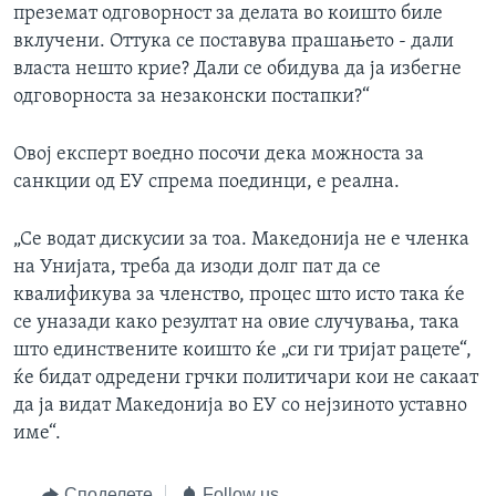
преземат одговорност за делата во коишто биле
вклучени. Оттука се поставува прашањето - дали
власта нешто крие? Дали се обидува да ја избегне
одговорноста за незаконски постапки?“
Овој експерт воедно посочи дека можноста за
санкции од ЕУ спрема поединци, е реална.
„Се водат дискусии за тоа. Македонија не е членка
на Унијата, треба да изоди долг пат да се
квалификува за членство, процес што исто така ќе
се уназади како резултат на овие случувања, така
што единствените коишто ќе „си ги тријат рацете“,
ќе бидат одредени грчки политичари кои не сакаат
да ја видат Македонија во ЕУ со нејзиното уставно
име“.
Споделете
Follow us