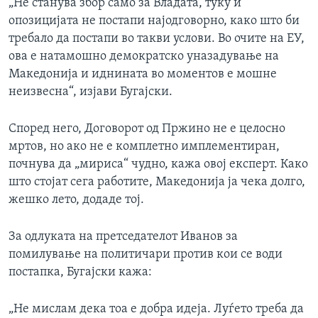
„Не станува збор само за Владата, туку и
опозицијата не постапи најодговорно, како што би
требало да постапи во такви услови. Во очите на ЕУ,
ова е натамошно демократско уназадување на
Македонија и иднината во моментов е мошне
неизвесна“, изјави Бугајски.
Според него, Договорот од Пржино не е целосно
мртов, но ако не е комплетно имплементиран,
почнува да „мириса“ чудно, кажа овој експерт. Како
што стојат сега работите, Македонија ја чека долго,
жешко лето, додаде тој.
За одлуката на претседателот Иванов за
помилување на политичари против кои се води
постапка, Бугајски кажа:
„Не мислам дека тоа е добра идеја. Луѓето треба да