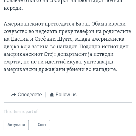
повлече откако на собирот на плоштадот почнаа
нереди.
Американскиот претседател Барак Обама изрази
сочувство во неделата преку телефон на родителите
на Џастин и Стефани Шултс, млада американска
двојка која загина во нападот. Подоцна истиот ден
американскиот Стејт департмент ја потврди
смртта, но не ги идентификува, уште двајца
американски државјани убиени во нападите.
Споделете
Follow us
This item is part of
Актуелно
Свет