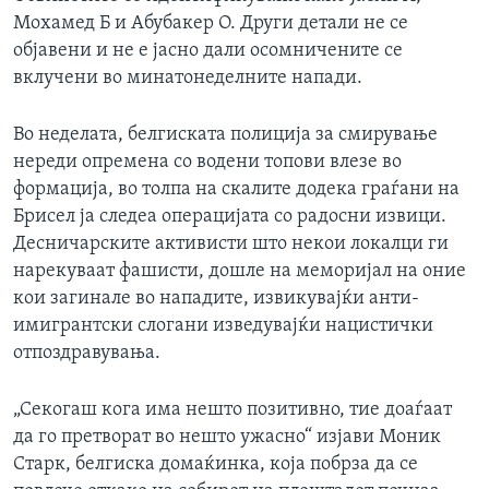
Мохамед Б и Абубакер О. Други детали не се
објавени и не е јасно дали осомничените се
вклучени во минатонеделните напади.
Во неделата, белгиската полиција за смирување
нереди опремена со водени топови влезе во
формација, во толпа на скалите додека граѓани на
Брисел ја следеа операцијата со радосни извици.
Десничарските активисти што некои локалци ги
нарекуваат фашисти, дошле на меморијал на оние
кои загинале во нападите, извикувајќи анти-
имигрантски слогани изведувајќи нацистички
отпоздравувања.
„Секогаш кога има нешто позитивно, тие доаѓаат
да го претворат во нешто ужасно“ изјави Моник
Старк, белгиска домаќинка, која побрза да се