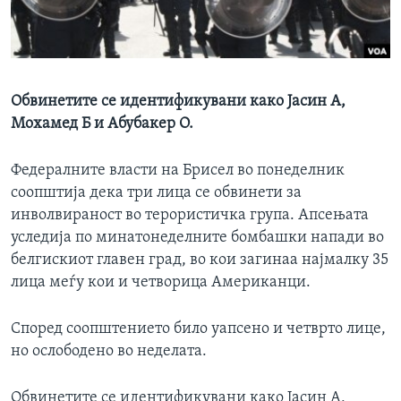
ИНТЕРВЈУА
Јазици
Обвинетите се идентификувани како Јасин А,
Мохамед Б и Абубакер О.
Федералните власти на Брисел во понеделник
соопштија дека три лица се обвинети за
инволвираност во терористичка група. Апсењата
уследија по минатонеделните бомбашки напади во
белгискиот главен град, во кои загинаа најмалку 35
лица меѓу кои и четворица Американци.
Според соопштението било уапсено и четврто лице,
но ослободено во неделата.
Обвинетите се идентификувани како Јасин А,