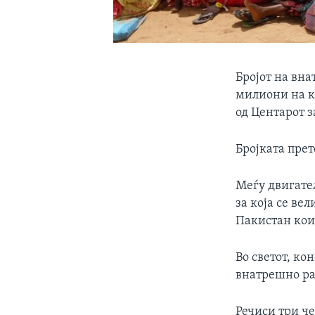
Бројот на вна
милиони на кр
од Центарот 
Бројката прет
Меѓу двигате
за која се ве
Пакистан кои
Во светот, ко
внатрешно рас
Речиси три че