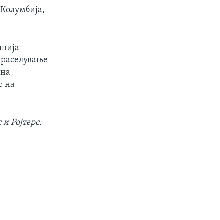
 Колумбија,
ошија
и раселување
 на
е на
 и Ројтерс.