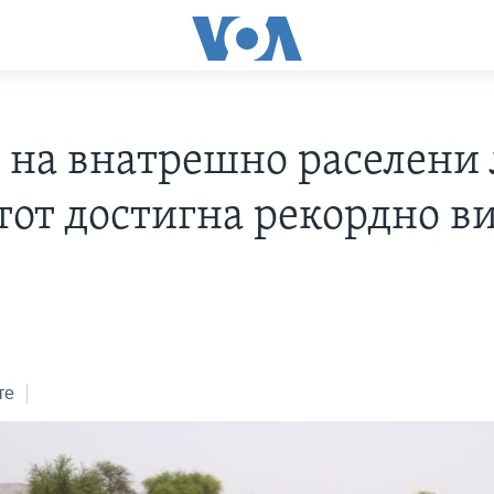
т на внатрешно раселени
етот достигна рекордно в
те