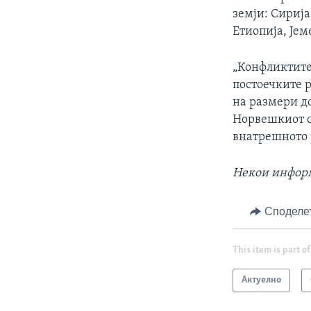
земји: Сириј
Етиопија, Јем
„Конфликтите
постоечките 
на размери до
Норвешкиот с
внатрешното 
Некои информа
Споделе
This item is part of
Актуелно