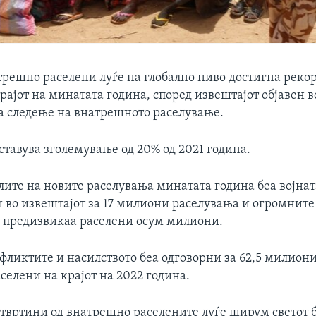
трешно раселени луѓе на глобално ниво достигна рекор
ајот на минатата година, според извештајот објавен в
за следење на внатрешното раселување.
ставува зголемување од 20% од 2021 година.
лите на новите раселувања минатата година беа војнат
ли во извештајот за 17 милиони раселувања и огромните
 предизвикаа раселени осум милиони.
нфликтите и насилството беа одговорни за 62,5 милиони
елени на крајот на 2022 година.
твртини од внатрешно раселените луѓе ширум светот б