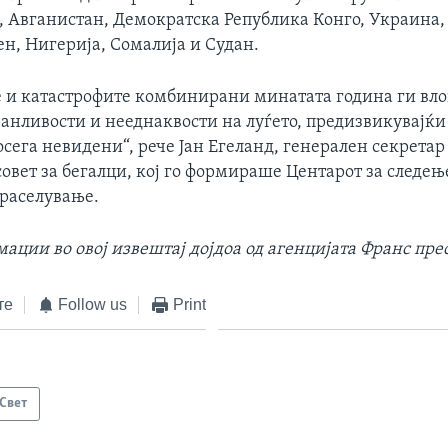
а, Авганистан, Демократска Република Конго, Украина,
ен, Нигерија, Сомалија и Судан.
 и катастрофите комбинирани минатата година ги вл
ранливости и нееднаквости на луѓето, предизвикувајќ
сега невидени“, рече Јан Егеланд, генерален секретар
овет за бегалци, кој го формираше Центарот за следењ
раселување.
ции во овој извештај дојдоа од агенцијата Франс прес
те
Follow us
Print
Свет