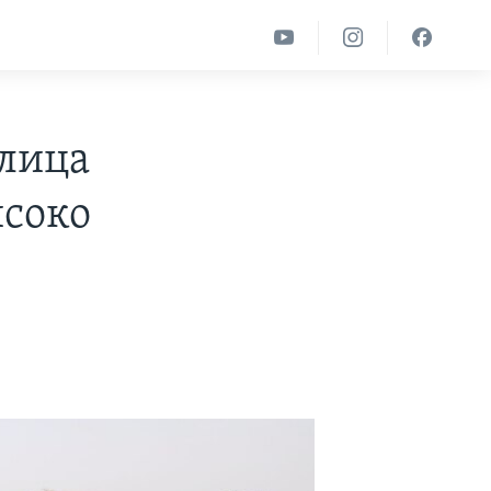
 лица
исоко