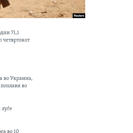
дни 71,1
о четвртокот
а во Украина,
 поплави во
 луѓе
еа во 10