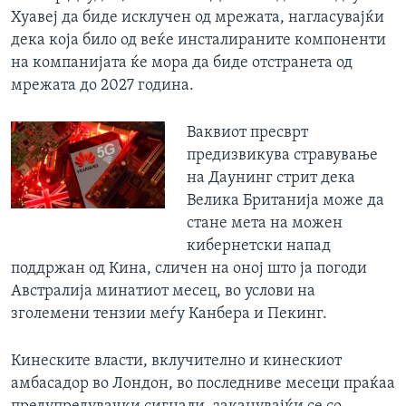
Хуавеј да биде исклучен од мрежата, нагласувајќи
дека која било од веќе инсталираните компоненти
на компанијата ќе мора да биде отстранета од
мрежата до 2027 година.
Ваквиот пресврт
предизвикува стравување
на Даунинг стрит дека
Велика Британија може да
стане мета на можен
кибернетски напад
поддржан од Кина, сличен на оној што ја погоди
Австралија минатиот месец, во услови на
зголемени тензии меѓу Канбера и Пекинг.
Кинеските власти, вклучително и кинескиот
амбасадор во Лондон, во последниве месеци праќаа