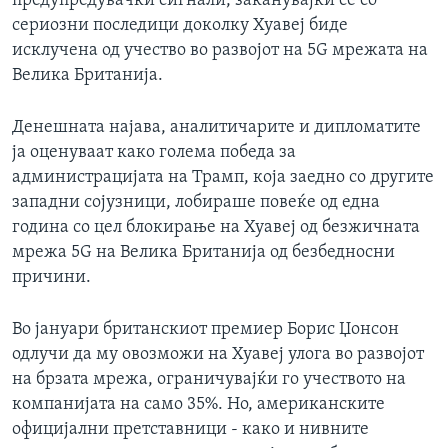
предупредувачки сигнали, заканувајќи се со
сериозни последици доколку Хуавеј биде
исклучена од учество во развојот на 5G мрежата на
Велика Британија.
Денешната најава, аналитичарите и дипломатите
ја оценуваат како голема победа за
администрацијата на Трамп, која заедно со другите
западни сојузници, лобираше повеќе од една
година со цел блокирање на Хуавеј од безжичната
мрежа 5G на Велика Британија од безбедносни
причини.
Во јануари британскиот премиер Борис Џонсон
одлучи да му овозможи на Хуавеј улога во развојот
на брзата мрежа, ограничувајќи го учеството на
компанијата на само 35%. Но, американските
официјални претставници - како и нивните