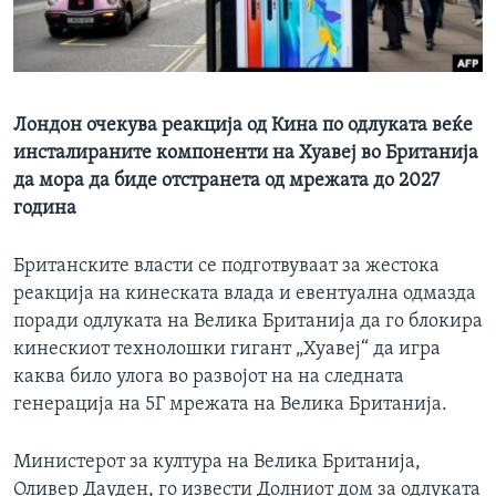
ИНТЕРВЈУА
Јазици
Лондон очекува реакција од Кина по одлуката веќе
инсталираните компоненти на Хуавеј во Британија
да мора да биде отстранета од мрежата до 2027
година
Британските власти се подготвуваат за жестока
реакција на кинеската влада и евентуална одмазда
поради одлуката на Велика Британија да го блокира
кинескиот технолошки гигант „Хуавеј“ да игра
каква било улога во развојот на на следната
генерација на 5Г мрежата на Велика Британија.
Министерот за култура на Велика Британија,
Оливер Дауден, го извести Долниот дом за одлуката