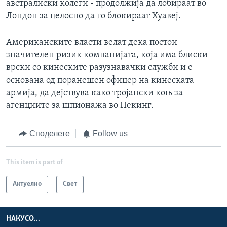
австралиски колеги - продолжија да лобираат во
Лондон за целосно да го блокираат Хуавеј.
Американските власти велат дека постои
значителен ризик компанијата, која има блиски
врски со кинеските разузнавачки служби и е
основана од поранешен офицер на кинеската
армија, да дејствува како тројански коњ за
агенциите за шпионажа во Пекинг.
Споделете
Follow us
This item is part of
Актуелно
Свет
НАКУСО...