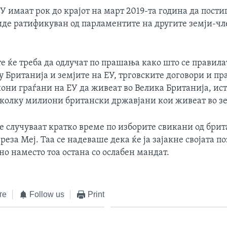
У имаат рок до крајот на март 2019-та година да пости
биде ратификуван од парламентите на другите земји-ч
 ќе треба да одлучат по прашања како што се правила
 Британија и земјите на ЕУ, трговските договори и пр
они граѓани на ЕУ да живеат во Велика Британија, ист
еколку милиони британски државјани кои живеат во зе
е случуваат кратко време по изборите свикани од бри
еза Меј. Таа се надеваше дека ќе ја зајакне својата по
но наместо тоа остана со ослабен мандат.
те
Follow us
Print