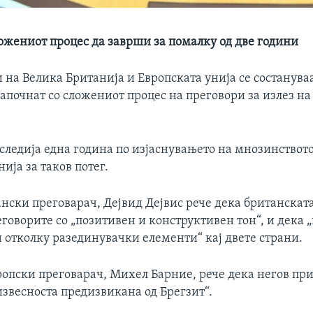
ложениот процес да заврши за помалку од две години
на Велика Британија и Европската унија се состанува
започнат со сложениот процес на преговори за излез на
следија една година по изјаснувањето на мнозинството
ија за таков потег.
нски преговарач, Дејвид Дејвис рече дека британската
говорите со „позитивен и конструктивен тон“, и дека 
 отколку разединувачки елементи“ кај двете страни.
ропски преговарач, Михел Барние, рече дека негов при
извесноста предизвикана од Брегзит“.