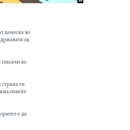
ат денеска во
 државата од
 гласачи во
 страна ги
„има повеќе
оритет е да