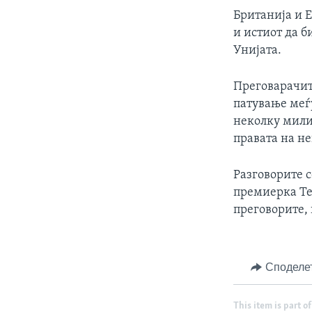
Британија и Е
и истиот да 
Унијата.
Преговарачите
патување меѓу
неколку мили
правата на н
Разговорите с
премиерка Тер
преговорите, 
Споделе
This item is part of