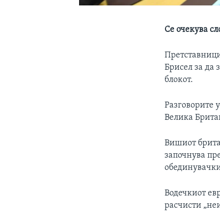
Се очекува с
Претставници 
Брисел за да 
блокот.
Разговорите у
Велика Британ
Вишиот брита
започнува пре
обединувачки
Водечкиот ев
расчисти „не