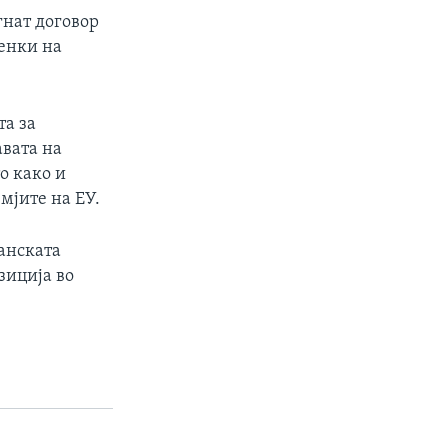
гнат договор
ленки на
та за
авата на
о како и
мјите на ЕУ.
танската
зиција во