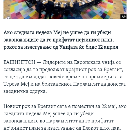
ИНТЕРВЈУА
Јазици
Ако следната недела Меј не успее да ги убеди
законодавците да го прифатат нејзиниот план,
рокот за излегување од Унијата ќе биде 12 април
ВАШИНГТОН —
Лидерите на Европската унија се
согласија да го продолжат крајниот рок за Брегзит,
со цел да им дадат повеќе време на премиериката
Тереза Меј и на британскиот Парламент да донесат
заедничка одлука.
Новиот рок за Брегзит сега е поместен за 22 мај, ако
следната недела Меј успее да ги убеди
законодавците во Парламентот да го прифатат
нејзиниот план за излегување од Блокот што, пак,