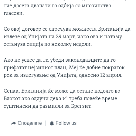
тие досега двапати го одбија со мнозинство
гласови.
Со овој договор се спречува можноста Британија да
излезе од Унијата на 29 март, иако ова и натаму
останува опција по неколку недели.
Ако не успее да ги убеди законодавците да го
прифатат нејзиниот план, Меј ќе добие пократок
рок за излегување од Унијата, односно 12 април.
Сепак, Британија ќе може да остане подолго во
Блокот ако одлучи дека и` треба повеќе време
суштински да размисли за Брегзит.
Споделете
Follow us