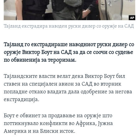
ИНТЕРВЈУА
Јазици
Тајланд екстрадира наводен руски дилер со оружје на САД
Тајланд го екстрадираше наводниот руски дилер со
оружје Виктор Боут на САД за да се соочи со судење
по обвиненија за тероризам.
Тајландските власти велат дека Виктор Боут бил
ставен на специјален авион за САД во вторник
попладне откако владата дала одобрение за негова
екстрадиција.
Боут е обвинет за продавање на оружје што
поттикнувало конфликти во Африка, Јужна
Америка и на Блиски исток.