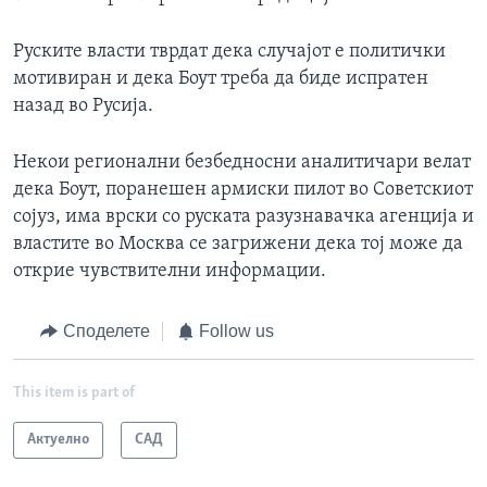
Руските власти тврдат дека случајот е политички
мотивиран и дека Боут треба да биде испратен
назад во Русија.
Некои регионални безбедносни аналитичари велат
дека Боут, поранешен армиски пилот во Советскиот
сојуз, има врски со руската разузнавачка агенција и
властите во Москва се загрижени дека тој може да
открие чувствителни информации.
Споделете
Follow us
This item is part of
Актуелно
САД