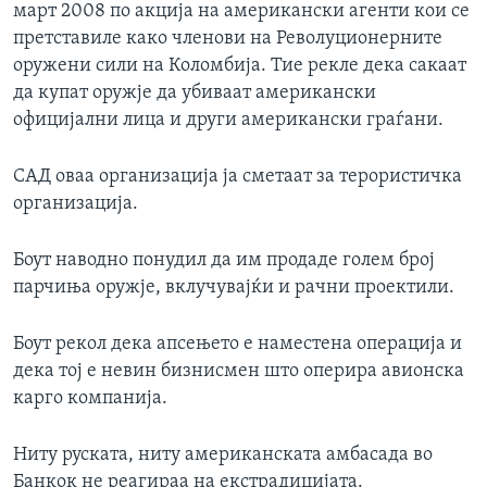
март 2008 по акција на американски агенти кои се
претставиле како членови на Револуционерните
оружени сили на Коломбија. Тие рекле дека сакаат
да купат оружје да убиваат американски
официјални лица и други американски граѓани.
САД оваа организација ја сметаат за терористичка
организација.
Боут наводно понудил да им продаде голем број
парчиња оружје, вклучувајќи и рачни проектили.
Боут рекол дека апсењето е наместена операција и
дека тој е невин бизнисмен што оперира авионска
карго компанија.
Ниту руската, ниту американската амбасада во
Банкок не реагираа на екстрадицијата.