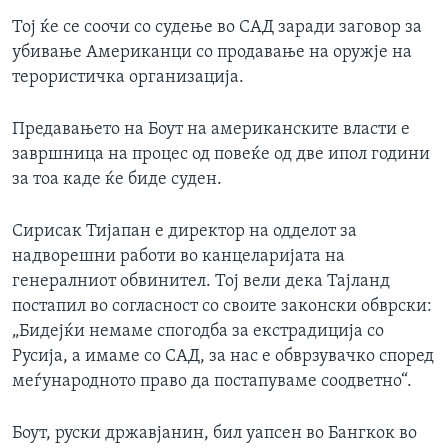
Тој ќе се соочи со судење во САД заради заговор за
убивање Американци со продавање на оружје на
терористичка организација.
Предавањето на Боут на американските власти е
завршница на процес од повеќе од две ипол години
за тоа каде ќе биде суден.
Сирисак Тијапан е директор на одделот за
надворешни работи во канцеларијата на
генералниот обвинител. Тој вели дека Тајланд
постапил во согласност со своите законски обврски:
„Бидејќи немаме спогодба за екстрадиција со
Русија, а имаме со САД, за нас е обврзувачко според
меѓународното право да постапуваме соодветно“.
Боут, руски државјанин, бил уапсен во Бангкок во