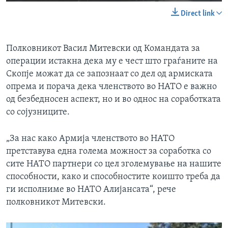
Direct link
Полковникот Васил Митевски од Командата за
операции истакна дека му е чест што граѓаните на
Скопје можат да се запознаат со дел од армиската
опрема и порача дека членството во НАТО е важно
од безбедносен аспект, но и во однос на соработката
со сојузниците.
„За нас како Армија членството во НАТО
претставува една голема можност за соработка со
сите НАТО партнери со цел зголемување на нашите
способности, како и способностите коишто треба да
ги исполниме во НАТО Алијансата“, рече
полковникот Митевски.