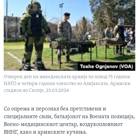
Отворен ден на македонската армија по повод 75 години
НАТО и четири години членство во Алијансата. Армиски
стадион во Скопје, 23.03.2024
Со опрема и персонал беа претставени и
специјалните сили, баталјонот на Воената полиција,
Воено-медицинскиот центар, воздухопловниот
ВИНГ, како и армиските кучиња.