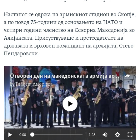
Настанот се одржа на армискиот стадион во Скопје,
а по повод 75-години од основањето на НАТО и
четири години членство на Северна Македонија во
Алијансата. Присуствуваше и претседателот на
државата и врховен командант на армијата, Стево
Пендаровски.
Отворен ден на македонската армија во Скопје: Показни вежби, оружје, опрема и војнички грав
by
Глас на Америка
No media source currently available
0:00
1:23