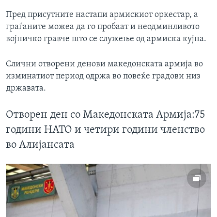
Пред присутните настапи армискиот оркестар, а
граѓаните можеа да го пробаат и неодминливото
војничко гравче што се служење од армиска кујна.
Слични отворени денови македонската армија во
изминатиот период одржа во повеќе градови низ
државата.
Отворен ден со Македонската Армија:75
години НАТО и четири години членство
во Алијансaта