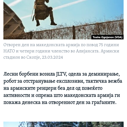
ИНТЕРВЈУА
Јазици
Отворен ден на македонската армија по повод 75 години
НАТО и четири години членство во Алијансата. Армиски
стадион во Скопје, 23.03.2024
Лесни борбени возила JLTV, одела за деминирање,
робот за отстранување експлозиви, тактичка вежба
на армиските ренџери беа дел од повеќето
активности и опрема што македонската армија ги
покажа денеска на отворениот ден за граѓаните.