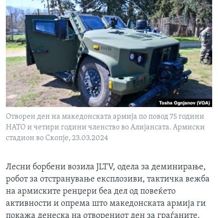
Отворен ден на македонската армија по повод 75 години
НАТО и четири години членство во Алијансата. Армиски
стадион во Скопје, 23.03.2024
Лесни борбени возила JLTV, одела за деминирање,
робот за отстранување експлозиви, тактичка вежба
на армиските ренџери беа дел од повеќето
активности и опрема што македонската армија ги
покажа денеска на отворениот ден за граѓаните.