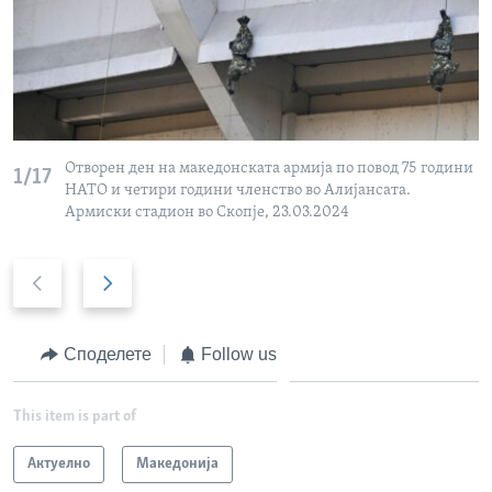
Отворен ден на македонската армија по повод 75 години
1/17
НАТО и четири години членство во Алијансата.
Армиски стадион во Скопје, 23.03.2024
P
N
r
e
e
x
v
t
Споделете
Follow us
i
s
o
l
This item is part of
u
i
s
d
Актуелно
Македонија
s
e