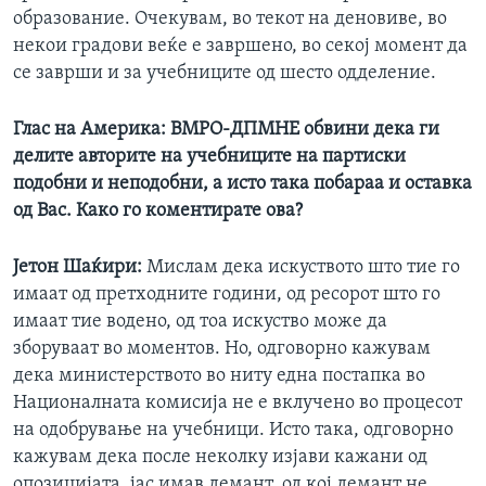
образование. Очекувам, во текот на деновиве, во
некои градови веќе е завршено, во секој момент да
се заврши и за учебниците од шесто одделение.
Глас на Америка: ВМРО-ДПМНЕ обвини дека ги
делите авторите на учебниците на партиски
подобни и неподобни, а исто така побараа и оставка
од Вас. Како го коментирате ова?
Јетон Шаќири:
Мислам дека искуството што тие го
имаат од претходните години, од ресорот што го
имаат тие водено, од тоа искуство може да
зборуваат во моментов. Но, одговорно кажувам
дека министерството во ниту една постапка во
Националната комисија не е вклучено во процесот
на одобрување на учебници. Исто така, одговорно
кажувам дека после неколку изјави кажани од
опозицијата, јас имав демант, од кој демант не