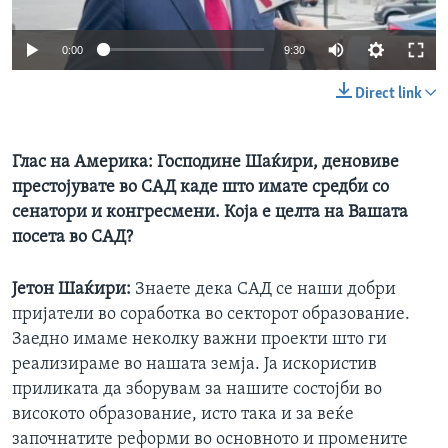
0:00
9:30
Direct link
Глас на Америка:
Господине Шаќири, деновиве
престојувате во САД каде што имате средби со
сенатори и конгресмени. Која е целта на Вашата
посета во САД?
Јетон Шаќири:
Знаете дека САД се наши добри
пријатели во соработка во секторот образование.
Заедно имаме неколку важни проекти што ги
реализираме во нашата земја. Ја искористив
приликата да зборувам за нашите состојби во
високото образование, исто така и за веќе
започнатите реформи во основното и промените