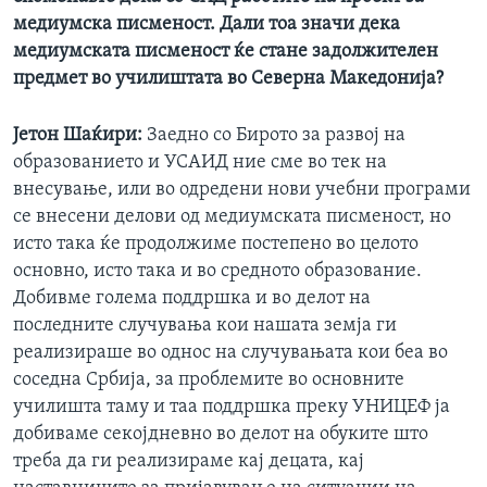
медиумска писменост. Дали тоа значи дека
медиумската писменост ќе стане задолжителен
предмет во училиштата во Северна Македонија?
Јетон Шаќири:
Заедно со Бирото за развој на
образованието и УСАИД ние сме во тек на
внесување, или во одредени нови учебни програми
се внесени делови од медиумската писменост, но
исто така ќе продолжиме постепено во целото
основно, исто така и во средното образование.
Добивме голема поддршка и во делот на
последните случувања кои нашата земја ги
реализираше во однос на случувањата кои беа во
соседна Србија, за проблемите во основните
училишта таму и таа поддршка преку УНИЦЕФ ја
добиваме секојдневно во делот на обуките што
треба да ги реализираме кај децата, кај