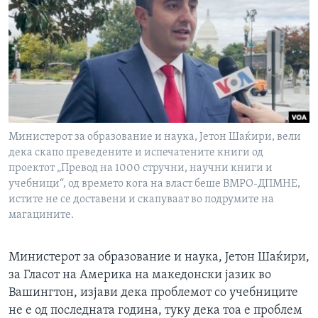
ИНТЕРВЈУА
Јазици
Министерот за образование и наука, Јетон Шаќири, вели
дека скапо преведените и испечатените книги од
проектот „Превод на 1000 стручни, научни книги и
учебници“, од времето кога на власт беше ВМРО-ДПМНЕ,
истите не се доставени и скапуваат во подрумите на
магацините.
Министерот за образование и наука, Јетон Шаќири,
за Гласот на Америка на македонски јазик во
Вашингтон, изјави дека проблемот со учебниците
не е од последната година, туку дека тоа е проблем