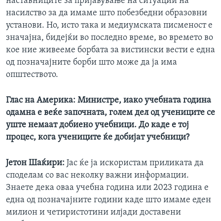
наставниците за пријавување на ситуации на
насилство за да имаме што побезбедни образовни
установи. Но, исто така и медиумската писменост е
значајна, бидејќи во последно време, во времето во
кое ние живееме борбата за вистински вести е една
од позначајните борби што може да ја има
општеството.
Глас на Америка: Министре, иако учебната година
одамна е веќе започната, голем дел од учениците се
уште немаат добиено учебници. До каде е тој
процес, кога учениците ќе добијат учебници?
Јетон Шаќири:
Јас ќе ја искористам приликата да
споделам со вас неколку важни информации.
Знаете дека оваа учебна година или 2023 година е
една од позначајните години каде што имаме еден
милион и четиристотини илјади доставени