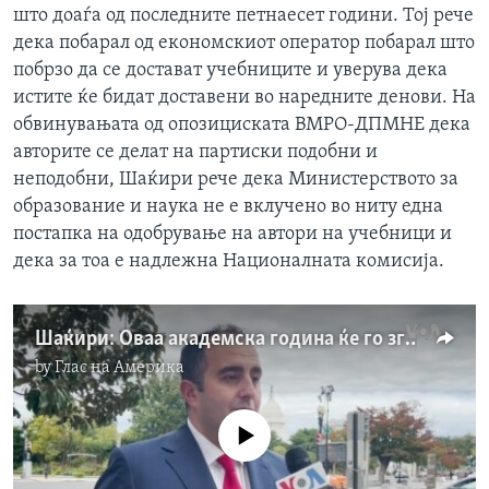
што доаѓа од последните петнаесет години. Тој рече
дека побарал од економскиот оператор побарал што
побрзо да се достават учебниците и уверува дека
истите ќе бидат доставени во наредните денови. На
обвинувањата од опозициската ВМРО-ДПМНЕ дека
авторите се делат на партиски подобни и
неподобни, Шаќири рече дека Министерството за
образование и наука не е вклучено во ниту една
постапка на одобрување на автори на учебници и
дека за тоа е надлежна Националната комисија.
Шаќири: Оваа академска година ќе го зголемиме бројот на Фулбрајт студенти
by
Глас на Америка
No media source currently available