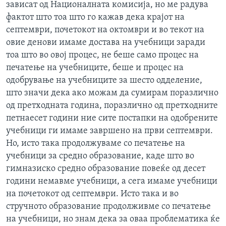
зависат од Националната комисија, но ме радува
фактот што тоа што го кажав дека крајот на
септември, почетокот на октомври и во текот на
овие денови имаме достава на учебници заради
тоа што во овој процес, не беше само процес на
печатење на учебниците, беше и процес на
одобрување на учебниците за шесто одделение,
што значи дека ако можам да сумирам поразлично
од претходната година, поразлично од претходните
петнаесет години ние сите постапки на одобрените
учебници ги имаме завршено на први септември.
Но, исто така продолжуваме со печатење на
учебници за средно образование, каде што во
гимназиско средно образование повеќе од десет
години немавме учебници, а сега имаме учебници
на почетокот од септември. Исто така и во
стручното образование продолживме со печатење
на учебници, но знам дека за оваа проблематика ќе