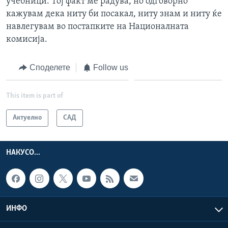
учебници. Тој факт ме радува, но одговорно
кажувам дека ниту би посакал, ниту знам и ниту ќе
навлегувам во постапките на Националната
комисија.
Споделете
Follow us
This item is part of
Актуелно
САД
НАКУСО...
ИНФО