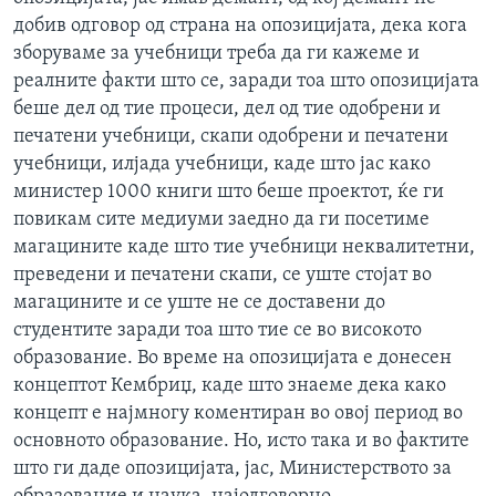
добив одговор од страна на опозицијата, дека кога
зборуваме за учебници треба да ги кажеме и
реалните факти што се, заради тоа што опозицијата
беше дел од тие процеси, дел од тие одобрени и
печатени учебници, скапи одобрени и печатени
учебници, илјада учебници, каде што јас како
министер 1000 книги што беше проектот, ќе ги
повикам сите медиуми заедно да ги посетиме
магацините каде што тие учебници неквалитетни,
преведени и печатени скапи, се уште стојат во
магацините и се уште не се доставени до
студентите заради тоа што тие се во високото
образование. Во време на опозицијата е донесен
концептот Кембриџ, каде што знаеме дека како
концепт е најмногу коментиран во овој период во
основното образование. Но, исто така и во фактите
што ги даде опозицијата, јас, Министерството за