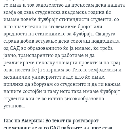
го имав и тоа задоволство да пренесам дека нашата
земја од оваа студентска академска година ќе
имаме повеќе Фулбрајт стипендисти студенти, со
што значително го зголемивме бројот или
вредноста на стипендиите за Фулбрајт. Од друга
страна добив ветување дека секогаш поддршката
од САД во образованието ќе ја имаме, ќе треба
јавно, транспарентно да работиме и да
реализираме неколку значајни проекти и на крај
оваа посета ќе ја завршам во Тексас земјоделски и
механички универзитет каде што ќе имам
прилика да зборувам со студентите и да ги кажам
нашите состојби и таму исто така имаме Фулбрајт
студенти кои се во истата високообразовна
установа.
Глас на Америка: Во текот на разговорот
споменавте дека со САД работите на проект за