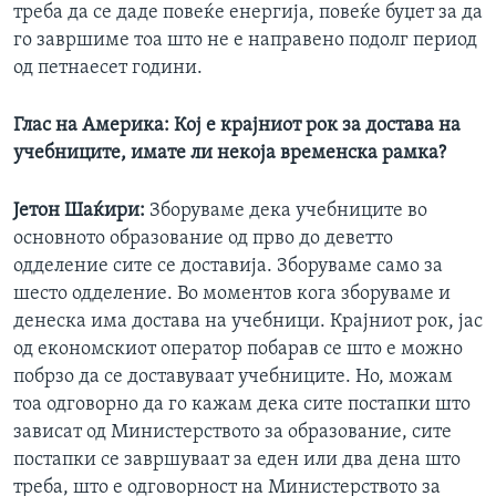
треба да се даде повеќе енергија, повеќе буџет за да
го завршиме тоа што не е направено подолг период
од петнаесет години.
Глас на Америка: Кој е крајниот рок за достава на
учебниците, имате ли некоја временска рамка?
Јетон Шаќири:
Зборуваме дека учебниците во
основното образование од прво до деветто
одделение сите се доставија. Зборуваме само за
шесто одделение. Во моментов кога зборуваме и
денеска има достава на учебници. Крајниот рок, јас
од економскиот оператор побарав се што е можно
побрзо да се доставуваат учебниците. Но, можам
тоа одговорно да го кажам дека сите постапки што
зависат од Министерството за образование, сите
постапки се завршуваат за еден или два дена што
треба, што е одговорност на Министерството за