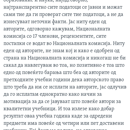
образование и наука, најодговорно,
најтранспарентно сите податоци се јавни и можат
сами тие да ги проверат сите тие податоци, а не да
изнесуваат неточни факти. Јас ниту еден од
авторите, одговорно кажувам, Националната
комисија со 17 членови, рецензентите, сите
постапки се водат во Националната комисија. Ниту
еден од авторите, не знам кој и како е одобрен од
страна на Националната комисија и никогаш не би
сакал да навлегувам во тоа, но позитивно е тоа што
едно од повеќето барања што беа од авторите од
претходните учебни години дека авторското право
што треба да им се исплати на авторите, јас одлучив
да го исплатам еднократно како начин за
мотивација за да се јавуваат што повеќе автори за
квалитетни учебници. И тоа излезе како добар
резултат оваа учебна година каде за одредени
предмети има повеќе од четири или пет доставени