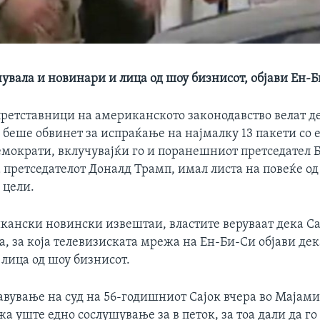
увала и новинари и лица од шоу бизнисот, објави Ен-
ретставници на американското законодавство велат д
о беше обвинет за испраќање на најмалку 13 пакети со
емократи, вклучувајќи го и поранешниот претседател 
 претседателот Доналд Трамп, имал листа на повеќе од
 цели.
кански новински извештаи, властите веруваат дека Са
а, за која телевизиската мрежа на Ен-Би-Си објави де
лица од шоу бизнисот.
авување на суд на 56-годишниот Сајок вчера во Мајами
жа уште едно сослушување за в петок, за тоа дали да го