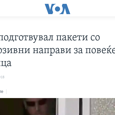
подготвувал пакети со
озивни направи за повеќе
ица
018
те