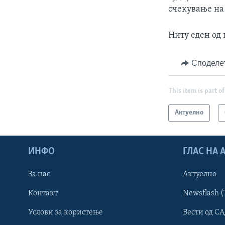
очекување на 
Ниту еден од
Споделе
This item is part of
Актуелно
ИНФО
ГЛАС НА
За нас
Актуелно
Контакт
Newsflash (
Learning English
Услови за користење
Вести од СА