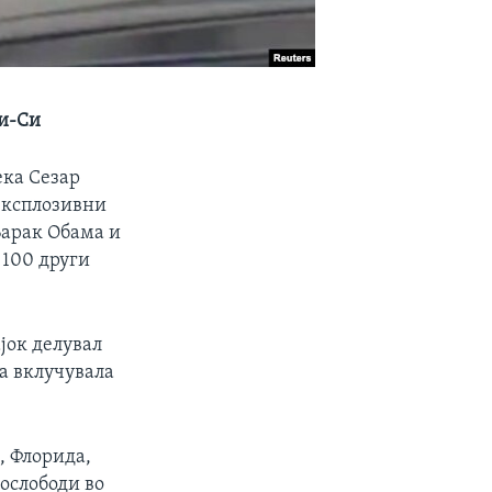
Би-Си
ека Сезар
 експлозивни
Барак Обама и
 100 други
јок делувал
ка вклучувала
, Флорида,
 ослободи во