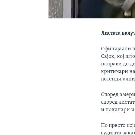
Листата вклуч
Официјални п
Сајок, кој шт
направи до д
критичари на
потенцијални
Според амери
според листат
и новинари и 
По првото пој
судијата зака