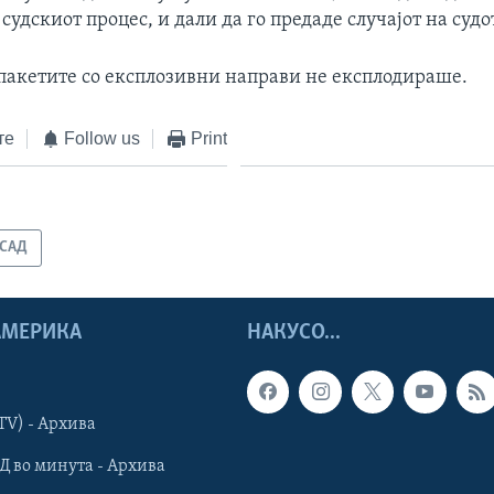
судскиот процес, и дали да го предаде случајот на судо
 пакетите со експлозивни направи не експлодираше.
те
Follow us
Print
САД
 АМЕРИКА
НАКУСО...
TV) - Архива
Д во минута - Архива