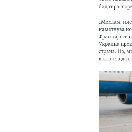
бидат распор
„Мислам, ние 
наметнува но
Франција се 
Украина преку
страна. Но, м
важна за да с