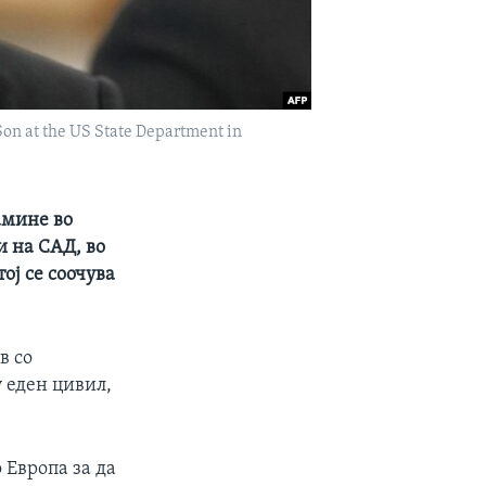
on at the US State Department in
амине во
и на САД, во
ој се соочува
в со
 еден цивил,
 Европа за да