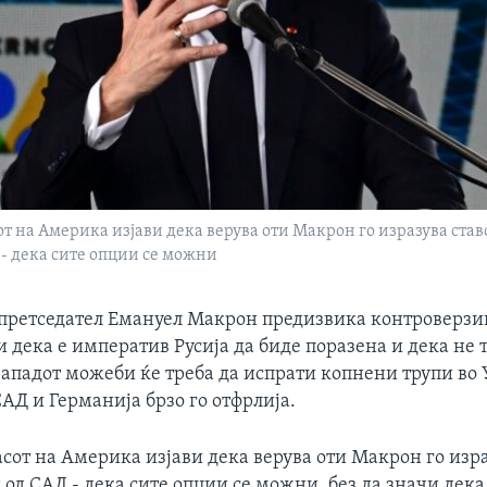
от на Америка изјави дека верува оти Макрон го изразува ставо
 - дека сите опции се можни
претседател Емануел Макрон предизвика контроверз
и дека е императив Русија да биде поразена и дека не т
Западот можеби ќе треба да испрати копнени трупи во 
АД и Германија брзо го отфрлија.
асот на Америка изјави дека верува оти Макрон го изра
 од САД - дека сите опции се можни, без да значи дека