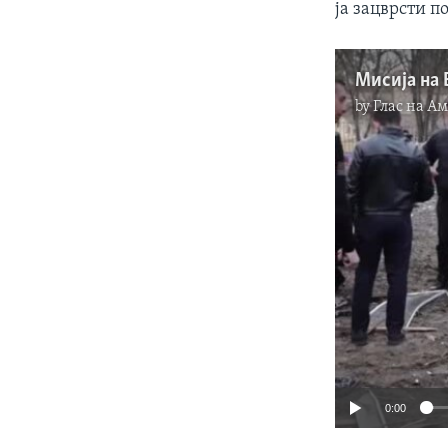
ја зацврсти п
by
Глас на А
0:00