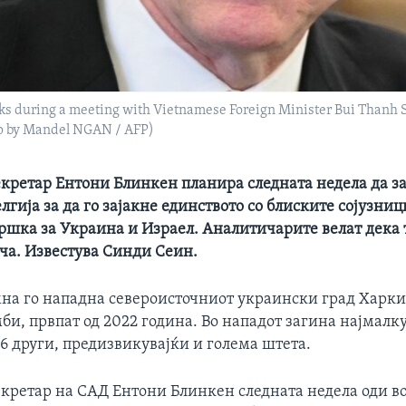
ks during a meeting with Vietnamese Foreign Minister Bui Thanh S
to by Mandel NGAN / AFP)
кретар Ентони Блинкен планира следната недела да з
лгија за да го зајакне единството со блиските сојузниц
шка за Украина и Израел. Аналитичарите велат дека т
ача. Известува Синди Сеин.
мна го нападна североисточниот украински град Харки
и, првпат од 2022 година. Во нападот загина најмалку
16 други, предизвикувајќи и голема штета.
кретар на САД Ентони Блинкен следната недела оди во