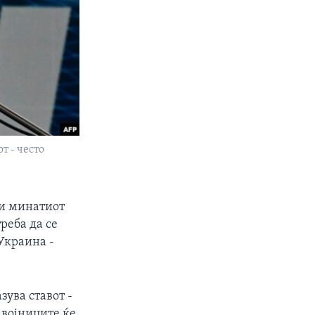
т - често
ии минатиот
реба да се
Украина -
зува ставот -
 војниците ќе