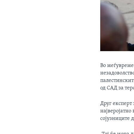
Во меѓувреме,
незадоволство
палестинскит
од САД за тер
Друг експерт 
најверојатно 
сојузниците д