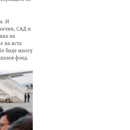
а. И
 начин, САД и
шка на
е на иста
ќе биде многу
ршалов фонд.