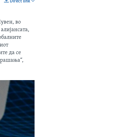
Direct link
SHARE
Лувен, во
 алијансата,
лобалните
киот
ите да се
прашања“,
px
width