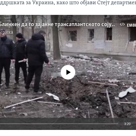
оддршката за Украина, како што објави Стејт департме
Мисија на Блинкен да го зајакне трансатлантското сојузништво
EMB
мерика
No media source currently available
3:20