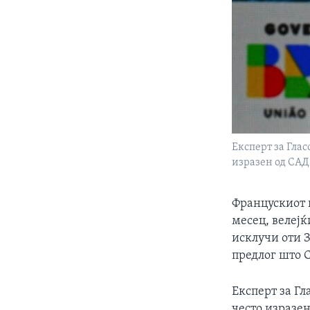
Експерт за Глас
изразен од САД
Францускиот 
месец, велејќ
исклучи оти 
предлог што С
Експерт за Гл
често изразен