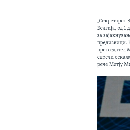
„Секретарот Б
Белгија, од 1
за зајакнувањ
предизвици. В
претседател М
спречи ескала
рече Метју Ми