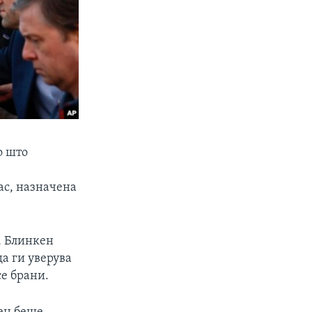
о што
ас, назначена
л, Блинкен
да ги уверува
се брани.