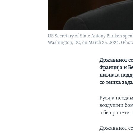
US Secretary of State Antony Blinken spea
Washington, DC, on March 25, 2024. (Pho
Државниот се
Франција и Бе
нивната поддр
со тешка зад
Русија неода
воздушни бомб
а беа ранети 
Државниот се