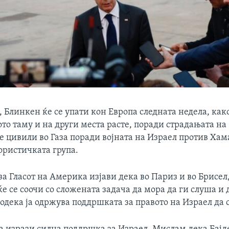
 Блинкен ќе се упати кон Европа следната недела, как
то таму и на други места расте, поради страдањата на
е цивили во Газа поради војната на Израел против Хам
ористичката група.
за Гласот на Америка изјави дека во Париз и во Брисе
ќе се соочи со сложената задача да мора да ги слуша и 
одека ја одржува поддршката за правото на Израел да 