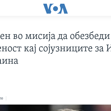
ен во мисија да обезбеди
ност кај сојузниците за 
аина
те