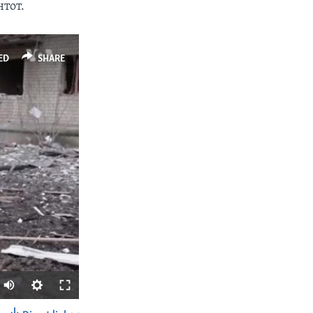
нтот.
ED
SHARE