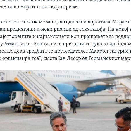
едени во Украина во скоро време.
сме во потежок момент, во однос на војната во Украин
ви предизвици и нови ризици од ескалација. На некој
најотворените и најнаклонети кон прашањето за поддр
 Атлантикот. Значи, сите причини се тука за да бидем
ислам дека средбата со претседателот Макрон сигурно 
е организира тоа“, смета Јан Лесер од Германскиот ма