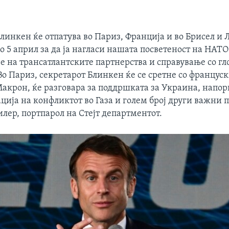
EMBED
линкен ќе отпатува во Париз, Франција и во Брисел и 
 до 5 април за да ја нагласи нашата посветеност на НАТО
е на трансатлантските партнерства и справување со г
о Париз, секретарот Блинкен ќе се сретне со францус
акрон, ќе разговара за поддршката за Украина, напор
ција на конфликтот во Газа и голем број други важни 
лер, портпарол на Стејт департментот.