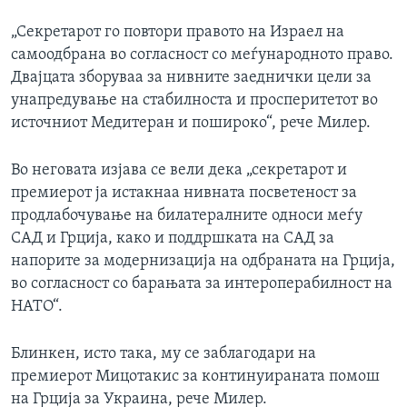
„Секретарот го повтори правото на Израел на
самоодбрана во согласност со меѓународното право.
Двајцата зборуваа за нивните заеднички цели за
унапредување на стабилноста и просперитетот во
источниот Медитеран и пошироко“, рече Милер.
Во неговата изјава се вели дека „секретарот и
премиерот ја истакнаа нивната посветеност за
продлабочување на билатералните односи меѓу
САД и Грција, како и поддршката на САД за
напорите за модернизација на одбраната на Грција,
во согласност со барањата за интероперабилност на
НАТО“.
Блинкен, исто така, му се заблагодари на
премиерот Мицотакис за континуираната помош
на Грција за Украина, рече Милер.