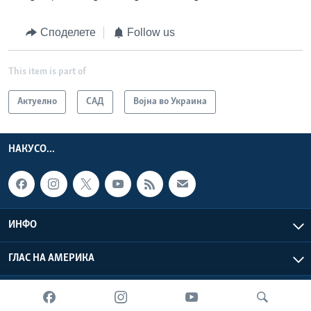
Споделете
Follow us
This item is part of
Актуелно
САД
Војна во Украина
НАКУСО...
ИНФО
ГЛАС НА АМЕРИКА
Глас на Америка © 2026 VOA, Inc. Сите права задржани.