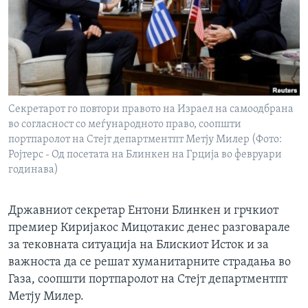
ИНТЕРВЈУА
Јазици
Секретарот го повтори правото на Израел на самоодбрана
во согласност со меѓународното право, соопшти
портпаролот на Стејт департментпт Метју Милер (Фото:
Ројтерс - Од посетата на Блинкен на Грција во февруари
годинава)
Државниот секретар Eнтони Блинкен и грчкиот
премиер Киријакос Мицотакис денес разговарале
за тековната ситуација на Блискиот Исток и за
важноста да се решат хуманитарните страдања во
Газа, соопшти портпаролот на Стејт департментпт
Метју Милер.