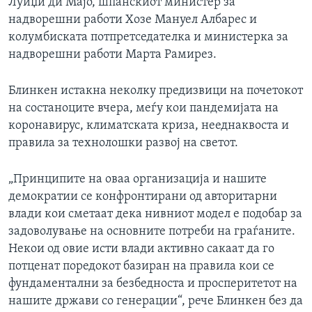
Луиџи ди Мајо, шпанскиот министер за
надворешни работи Хозе Мануел Албарес и
колумбиската потпретседателка и министерка за
надворешни работи Марта Рамирез.
Блинкен истакна неколку предизвици на почетокот
на состаноците вчера, меѓу кои пандемијата на
коронавирус, климатската криза, нееднаквоста и
правила за технолошки развој на светот.
„Принципите на оваа организација и нашите
демократии се конфронтирани од авторитарни
влади кои сметаат дека нивниот модел е подобар за
задоволување на основните потреби на граѓаните.
Некои од овие исти влади активно сакаат да го
потценат поредокот базиран на правила кои се
фундаментални за безбедноста и просперитетот на
нашите држави со генерации“, рече Блинкен без да