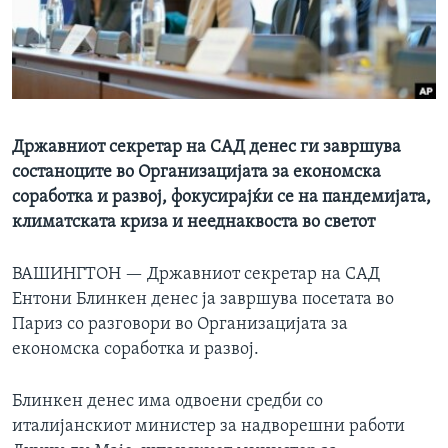
ИНТЕРВЈУА
Јазици
Државниот секретар на САД денес ги завршува
состаноците во Организацијата за економска
соработка и развој, фокусирајќи се на пандемијата,
климатската криза и нееднаквоста во светот
ВАШИНГТОН —
Државниот секретар на САД
Ентони Блинкен денес ја завршува посетата во
Париз со разговори во Организацијата за
економска соработка и развој.
Блинкен денес има одвоени средби со
италијанскиот министер за надворешни работи