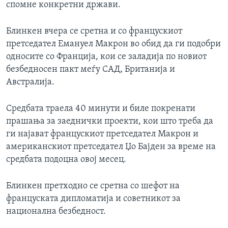
спомне конкретни држави.
Блинкен вчера се сретна и со францускиот
претседател Емануел Макрон во обид да ги подобри
односите со Франција, кои се заладија по новиот
безбедносен пакт меѓу САД, Британија и
Австралија.
Средбата траела 40 минути и биле покренати
прашања за заеднички проекти, кои што треба да
ги најават францускиот претседател Макрон и
американскиот претседател Џо Бајден за време на
средбата подоцна овој месец.
Блинкен претходно се сретна со шефот на
француската дипломатија и советникот за
национална безбедност.