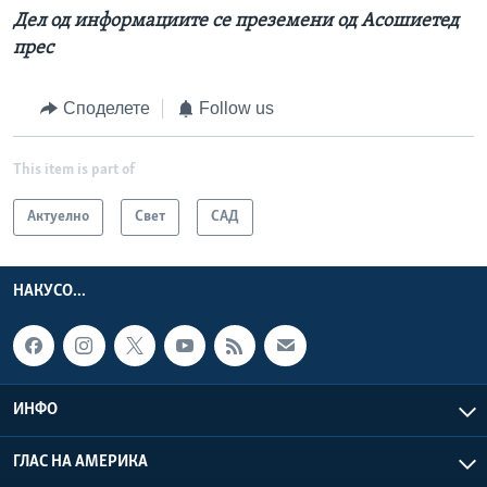
Дел од информациите се преземени од Асошиетед
прес
Споделете
Follow us
This item is part of
Актуелно
Свет
САД
НАКУСО...
ИНФО
ГЛАС НА АМЕРИКА