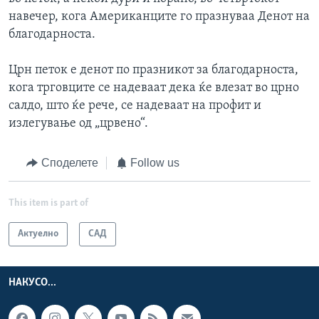
навечер, кога Американците го празнуваа Денот на
благодарноста.
Црн петок е денот по празникот за благодарноста,
кога трговците се надеваат дека ќе влезат во црно
салдо, што ќе рече, се надеваат на профит и
излегување од „црвено“.
Споделете
Follow us
This item is part of
Актуелно
САД
НАКУСО...