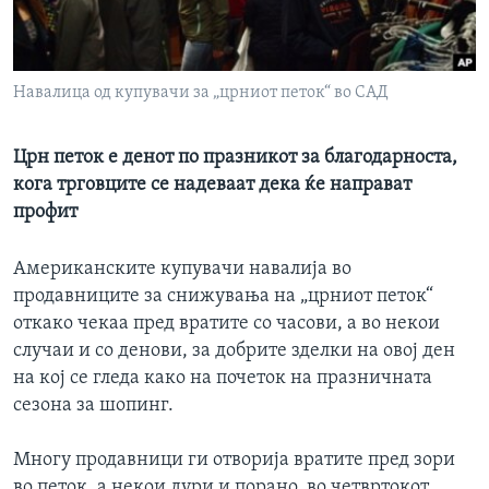
ИНТЕРВЈУА
Јазици
Навалица од купувачи за „црниот петок“ во САД
Црн петок е денот по празникот за благодарноста,
кога трговците се надеваат дека ќе направат
профит
Американските купувачи навалија во
продавниците за снижувања на „црниот петок“
откако чекаа пред вратите со часови, а во некои
случаи и со денови, за добрите зделки на овој ден
на кој се гледа како на почеток на празничната
сезона за шопинг.
Многу продавници ги отворија вратите пред зори
во петок, а некои дури и порано, во четвртокот