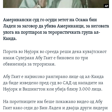
ИНТЕРВЈУА
Јазици
Американски суд го осуди зетот на Осама бин
Ладен за заговор да убива Американци, за неговата
улога на портпарол за терористичката група ал-
Каида.
Порота во Њујорк во срееда реши дека кувајтскиот
имам Сулејман Абу Гаит е биновен по три
обвиненија за тероризам.
Абу Гаит е највисоко рангирано лице од ал-Каида
да биде изведено пред суд во САД од нападите на
Њујорк и Вашингтон кои убија близу 3.000 лица.
На поротниците им беше покажано видео од Абу
Гаит како седи до Бин Ладен и двајца други лидери