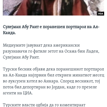
ИНТЕРВЈУА
Јазици
Сулејман Абу Раит е поранешен портпарол на Ал-
Каида.
Медиумите јавуваат дека американски
разузнавачи го фатиле зетот на Осама бин Ладен,
Сулејман Абу Раит.
Турски бесник објави дека поранешниот портпарол
на Ал-Каида најпрвин бил откриен минатиот месец
во луксузен хотел во Анкара. Според весникот, тој
потоа бил депортиран во Јордан, каде го презеле
агенти на ЦИА.
Турските власти одбија да го коментираат