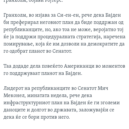
Гранхолм, објави Ројтерс.
Гранхолм, во изјава за Си-ен-ен, рече дека Бајден
би преферирал неговиот план да биде поддржан од
републиканците, но, ако тоа не може, веројатно тој
ќе ја поддржи процедуралната стратегија, наречена
помирување, која ќе им дозволи на демократите да
го одобрат планот во Сенатот.
Таа додаде дела повеќето Американци во моментов
го поддржуваат планот на Бајден.
Лидерот на републиканците во Сенатот Мич
Меконел, минатата недела, рече дека
инфраструктурниот план на Бајден ќе ги зголеми
даноците и долгот во државата, заложувајќи се
дека ќе се бори против него.