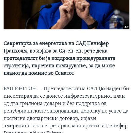
ИНТЕРВЈУА
Јазици
Секретарка за енергетика на САД Џенифер
Гранхолм, во изјава за Си-ен-ен, рече дека
претседателот би ја поддржал процедуралната
стратегија, наречена помирување, за да може
планот да помине во Сенатот
ВАШИНГТОН —
Претседателот на САД Џо Бајден би
инсистирал да се донесе инфраструктурниот план
од два трилиона долари и без поддршка од
републиканските законодавци, доколку не успее да
постигне двопартиски договор, изјави
американската секретарка за енергетика Џенифер