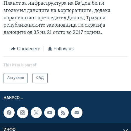
Планот за инфраструктура на Бајден би ги
зголемил даноците на корпорациите, додека
поранешниот претседател Доналд Трамп и
републиканските законодавци ги скратија
даноците од 35 на 21 отсто во 2017 година.
Споделете
Follow us
This item is part of
Актуелно
САД
НАКУСО...
ИНФО