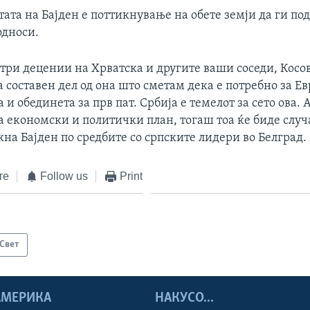
тата на Бајден е поттикнување на обете земји да ги по
односи.
ри децении на Хрватска и другите ваши соседи, Косов
а составен дел од она што сметам дека е потребно за Е
а и обединета за прв пат. Србија е темелот за сето ова. 
а економски и политички план, тогаш тоа ќе биде случа
кна Бајден по средбите со српските лидери во Белград.
те
Follow us
Print
Свет
 АМЕРИКА
НАКУСО...