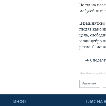
Целта на посе
меѓусебните 
„Изминативе т
гледав како н
цела, слободн
и оди добро н
регион“, иста
Споделе
This item is part of
Актуелно
ИНФО
ГЛАС НА