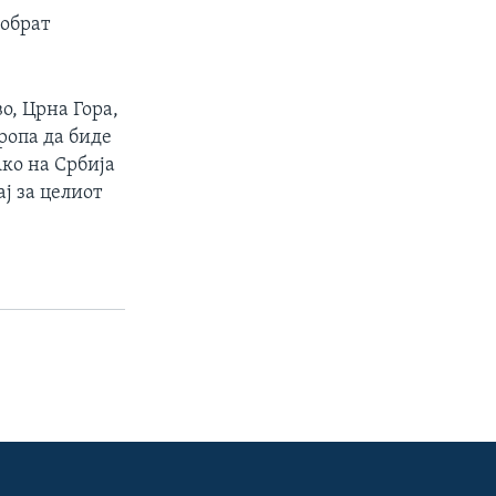
добрат
о, Црна Гора,
вропа да биде
Ако на Србија
ј за целиот