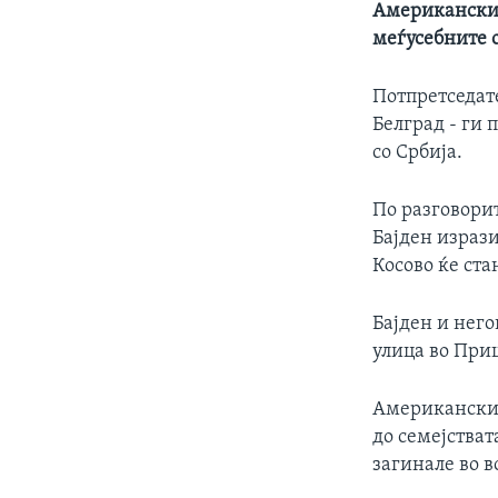
Американскио
меѓусебните 
Потпретседате
Белград - ги 
со Србија.
По разговори
Бајден израз
Косово ќе ста
Бајден и него
улица во При
Американскиот
до семејстват
загинале во в