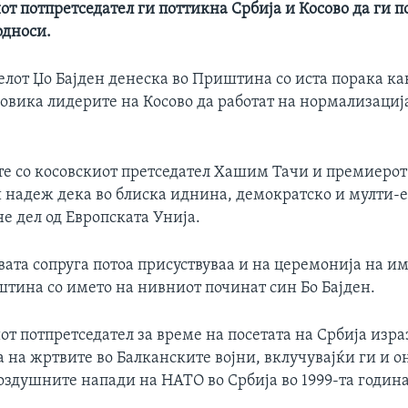
т потпретседател ги поттикна Србија и Косово да ги п
односи.
лот Џо Бајден денеска во Приштина со иста порака ка
повика лидерите на Косово да работат на нормализациј
те со косовскиот претседател Хашим Тачи и премиерот
и надеж дека во блиска иднина, демократско и мулти-
не дел од Европската Унија.
вата сопруга потоа присуствуваа и на церемонија на 
штина со името на нивниот починат син Бо Бајден.
 потпретседател за време на посетата на Србија изра
а на жртвите во Балканските војни, вклучувајќи ги и о
оздушните напади на НАТО во Србија во 1999-та година