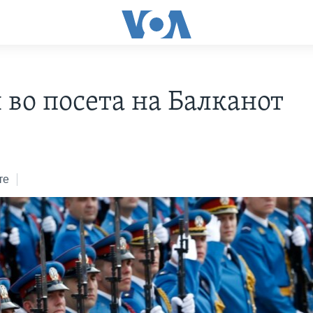
 во посета на Балканот
те