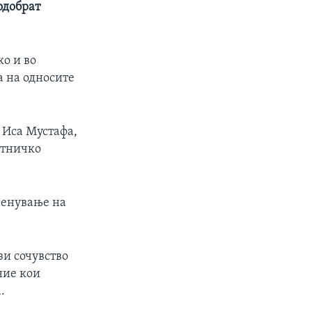
одобрат
ко и во
а на односите
 Иса Мустафа,
етничко
именување на
зи сочувство
ние кои
.