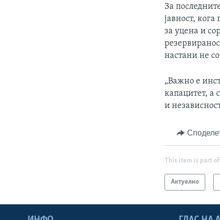
За последнит
јавност, ког
за уцена и со
резервираност
настани не со
„Важно е инс
капацитет, а 
и независнос
Споделе
This item is part of
Актуелно
ИНФО
ГЛАС НА