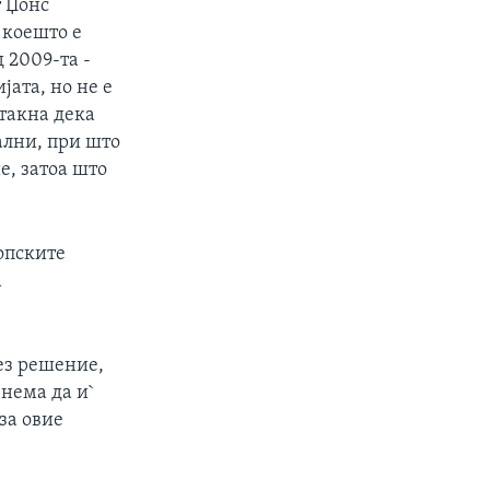
 Џонс
 коешто е
 2009-та -
јата, но не е
стакна дека
ални, при што
е, затоа што
опските
а
ез решение,
 нема да и`
за овие