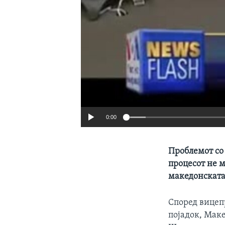
0:00
Проблемот со
процесот не 
македонската
Според вицеп
појадок, Маке