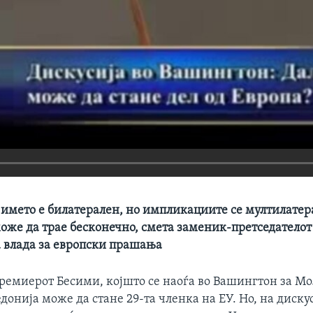
 името е билатерален, но импликациите се мултилатер
може да трае бесконечно, смета заменик-претседателот
 влада за европски прашања
ремиерот Бесими, којшто се наоѓа во Вашингтон за М
донија може да стане 29-та членка на ЕУ. Но, на диску