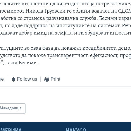
е политички настани од викендот што ја потресоа маке
а премиерот Никола Груевски го обвини водачот на СДС
работка со странска разузнавачка служба, Бесими изра
, но даде поддршка на институциите на системот. Реч
здаваат добар имиџ на земјата и ги збунуваат инвести
титуциите во оваа фаза да покажат кредибилитет, дем
судството да покаже транспарентност, ефикасност, пр
т“, кажа Бесими.
те
Follow us
Print
Македонија
 АМЕРИКА
НАКУСО...