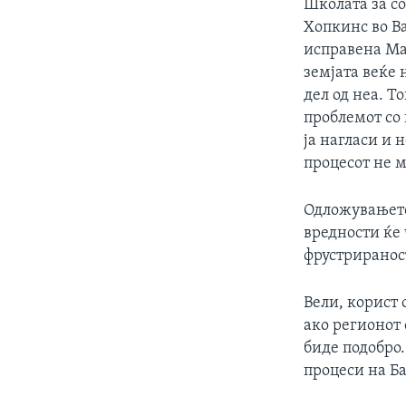
Школата за с
Хопкинс во В
исправена Мак
земјата веќе 
дел од неа. Т
проблемот со
ја нагласи и 
процесот не м
Одложувањето
вредности ќе 
фрустриранос
Вели, корист
ако регионот 
биде подобро.
процеси на Ба