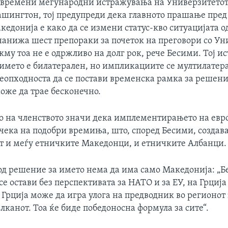
овремени меѓународни истражувања на Универзитетот
ашингтон, тој предупреди дека главното прашање пред
едонија е како да се измени статус-кво ситуацијата од
нанижа шест препораки за почеток на преговори со Уни
окму тоа не е одржливо на долг рок, рече Бесими. Тој и
 името е билатерален, но импликациите се мултилатер
неопходноста да се постави временска рамка за решени
оже да трае бесконечно.
 на членството значи дека имплементирањето на евр
чека на подобри времиња, што, според Бесими, создав
т и меѓу етничките Македонци, и етничките Албанци.
 од решение за името нема да има само Македонија: „Б
се остави без перспективата за НАТО и за ЕУ, на Грција
 Грција може да игра улога на предводник во регионот 
лканот. Тоа ќе биде победоносна формула за сите“.