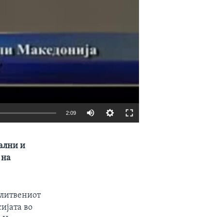
2:09
EMBED
SHARE
ални и
 на
олитвениот
сијата во