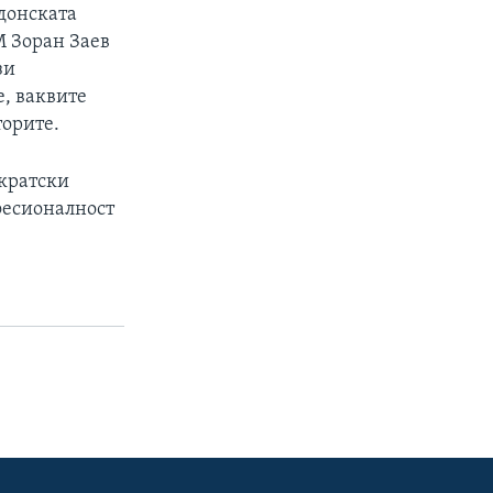
донската
М Зоран Заев
зи
е, ваквите
торите.
ократски
офесионалност