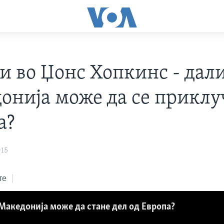
и во Џонс Хопкинс - дал
онија може да се приклу
а?
015
те
Македонија може да стане дел од Европа?