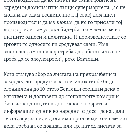
производители да не паѓаат на такви финти на
одредени доминантни ланци супермаркети. Јас не
можам да одам поединечно кај секој домашен
производител и да му кажам да не го прифати тој
договор или тие услови бидејќи тоа е мешање во
нивните односи и политики. И производителите со
трговците односите ги средуваат сами. Има
законска рамка по која треба да работат и тоа не
треба да се злоупотреби“, рече Бектеши.
Кога станува збор за листата на прехранбени и
земјоделски продукти за кои маржата ќе биде
ограничена до 10 отсто Бектеши соопшти дека е
изготвена и доставена до стопанските комори и
бизнис заедницата и дека чекаат повратни
информации од нив во наредните десет дена дали
се согласуваат или дали има производи кои сметаат
дека треба да се додадат или тргнат од листата за