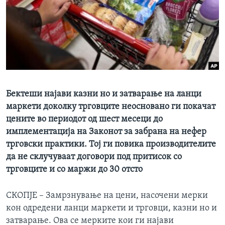
ИНТЕРВЈУА
Јазици
Бектеши најави казни но и затварање на ланци
маркети доколку трговците неосновано ги покачат
цените во периодот од шест месеци до
имплементација на Законот за забрана на нефер
трговски практики. Тој ги повика производителите
да не склучуваат договори под притисок со
трговците и со маржи до 30 отсто
СКОПЈЕ – Замрзнување на цени, насочени мерки
кон одредени ланци маркети и трговци, казни но и
затварање. Ова се мерките кои ги најави