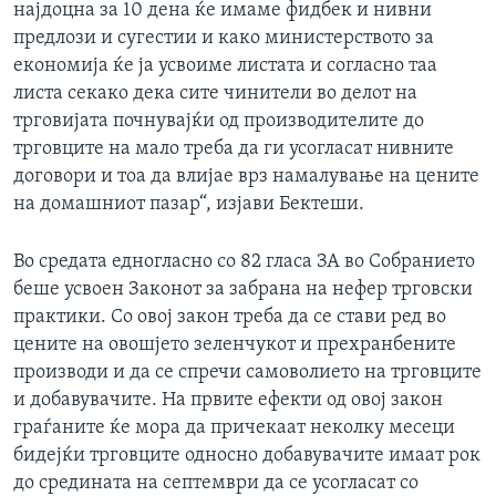
најдоцна за 10 дена ќе имаме фидбек и нивни
предлози и сугестии и како министерството за
економија ќе ја усвоиме листата и согласно таа
листа секако дека сите чинители во делот на
трговијата почнувајќи од производителите до
трговците на мало треба да ги усогласат нивните
договори и тоа да влијае врз намалување на цените
на домашниот пазар“, изјави Бектеши.
Во средата едногласно со 82 гласа ЗА во Собранието
беше усвоен Законот за забрана на нефер трговски
практики. Со овој закон треба да се стави ред во
цените на овошјето зеленчукот и прехранбените
производи и да се спречи самоволието на трговците
и добавувачите. На првите ефекти од овој закон
граѓаните ќе мора да причекаат неколку месеци
бидејќи трговците односно добавувачите имаат рок
до средината на септември да се усогласат со