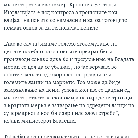
министерот за економија Крешник Бектеши.
Инфлацијата е под контрола а трошоците кои
влијаат на цените се намалени и затоа трговците
немаат основ за да ги покачат цените.
„Ако во случај имаме големо зголемување на
цените посебно на основните прехранбени
производи секако дека ќе и предложиме на Владата
мерки со цел да се ублажи , но јас верувам во
општествената одговорност на трговците и
големите ланци на маркети. Тоа може да биде
замрзнување на цени, услови кои им се дадени од
министерството за економија на одредени трговци
а крајната мерка е затварање на одредени ланци на
супермаркети кои би извршиле злоупотреби“,
изјави министерот Бектеши.
Тој побара од производителите да не подлегнуваат