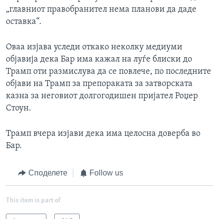
„главниот правобранител нема планови да даде
оставка“.
Оваа изјава уследи откако неколку медиуми
објавија дека Бар има кажал на луѓе блиски до
Трамп оти размислува да се повлече, по последните
објави на Трамп за препораката за затворската
казна за неговиот долгогодишен пријател Роџер
Стоун.
Трамп вчера изјави дека има целосна доверба во
Бар.
Споделете
Follow us
This item is part of