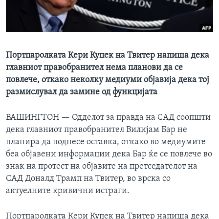
ИНТЕРВЈУА
Јазици
Портпаролката Кери Купек на Твитер напиша дека
главниот правобранител нема планови да се
повлече, откако неколку медиуми објавија дека тој
размислувал да замине од функцијата
ВАШИНГТОН —
Одделот за правда на САД соопшти
дека главниот правобранител Вилијам Бар не
планира да поднесе оставка, откако во медиумите
беа објавени информации дека Бар ќе се повлече во
знак на протест на објавите на претседателот на
САД Доналд Трамп на Твитер, во врска со
актуелните кривични истраги.
Портпаролката Кери Купек на Твитер напиша дека