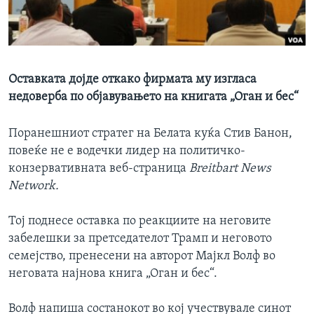
ИНТЕРВЈУА
Јазици
Оставката дојде откако фирмата му изгласа
недоверба по објавувањето на книгата „Оган и бес“
Поранешниот стратег на Белата куќа Стив Банон,
повеќе не е водечки лидер на политичко-
конзервативната веб-страница
Breitbart News
Network.
Тој поднесе оставка по реакциите на неговите
забелешки за претседателот Трамп и неговото
семејство, пренесени на авторот Мајкл Волф во
неговата најнова книга „Оган и бес“.
Волф напиша состанокот во кој учествувале синот