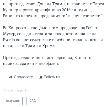
на претседателот Доналд Трамп, неговиот зет Џаред
Кушнер и руски државјани во 2016-та година,
Банон го нарекол „предавнички“ и „непатриотски“.
Во Конресот и спецјален тим предводен од Роберт
Мулер, се води истрага за наводното мешање на
Русија во претседателските избори, тврдења што ги
негираат и Трамп и Кремљ.
Претседателот и неговиот персонал, Банон го
нарекоа срамен и нелојален.
Споделете
Follow us
This item is part of
Актуелно
САД