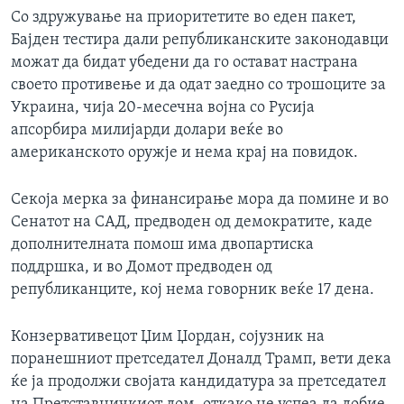
Со здружување на приоритетите во еден пакет,
Бајден тестира дали републиканските законодавци
можат да бидат убедени да го остават настрана
своето противење и да одат заедно со трошоците за
Украина, чија 20-месечна војна со Русија
апсорбира милијарди долари веќе во
американското оружје и нема крај на повидок.
Секоја мерка за финансирање мора да помине и во
Сенатот на САД, предводен од демократите, каде
дополнителната помош има двопартиска
поддршка, и во Домот предводен од
републиканците, кој нема говорник веќе 17 дена.
Конзервативецот Џим Џордан, сојузник на
поранешниот претседател Доналд Трамп, вети дека
ќе ја продолжи својата кандидатура за претседател