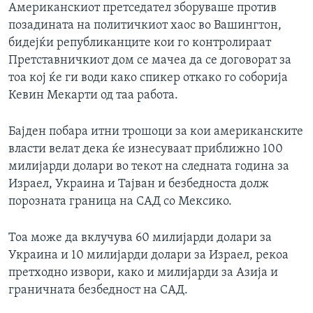
Американскиот претседател зборуваше против
позадината на политичкиот хаос во Вашингтон,
бидејќи републиканците кои го контролираат
Претставничкиот дом се мачеа да се договорат за
тоа кој ќе ги води како спикер откако го соборија
Кевин Мекарти од таа работа.
Бајден побара итни трошоци за кои американските
власти велат дека ќе изнесуваат приближно 100
милијарди долари во текот на следната година за
Израел, Украина и Тајван и безбедноста долж
порозната граница на САД со Мексико.
Тоа може да вклучува 60 милијарди долари за
Украина и 10 милијарди долари за Израел, рекоа
претходно извори, како и милијарди за Азија и
граничната безбедност на САД.