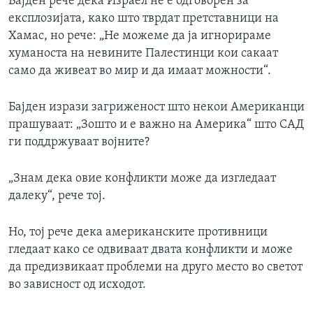
Бајден рече дека Израел не е одговорен за
експлозијата, како што тврдат претставници на
Хамас, но рече: „Не можеме да ја игнорираме
хуманоста на невините Палестинци кои сакаат
само да живеат во мир и да имаат можности“.
Бајден изрази загриженост што некои Американци
прашуваат: „Зошто и е важно на Америка“ што САД
ги поддржуваат војните?
„Знам дека овие конфликти може да изгледаат
далеку“, рече тој.
Но, тој рече дека американските противници
гледаат како се одвиваат двата конфликти и може
да предизвикаат проблеми на друго место во светот
во зависност од исходот.