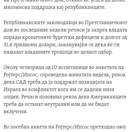
на Претставничкиот дом, откако не успеа да добие
мнозинска поддршка кај републиканците.
Републиканските законодавци во Претставничкиот
дом во последниве недели речиси ја запреа владата
поради хроничните буџетски дефицити и долгот од
31,4 трилиони долари, заканувајќи се дека ќе ги
намалат владините трошоци во целиот одбор.
Околу четворица од 10 испитаници во анкетата на
Ројтерс/Ипсос, спроведена минатата недела, рекоа
дека САД треба да ја поддржат позицијата на
Израел во конфликтот кога им се дадени низа
опции. Речиси половина рекоа дека Американците
треба да останат неутрални или да не бидат
вклучени.
Во посебна анкета на Ројтерс/Ипсос претходно овој