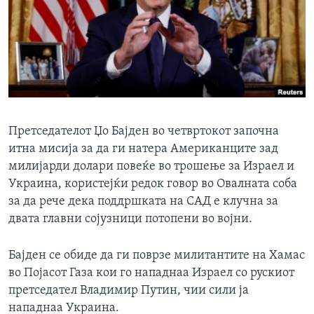
ИНТЕРВЈУА
Јазици
Претседателот Џо Бајден во четвртокот започна
итна мисија за да ги натера Американците зад
милијарди долари повеќе во трошење за Израел и
Украина, користејќи редок говор во Овалната соба
за да рече дека поддршката на САД е клучна за
двата главни сојузници потопени во војни.
Бајден се обиде да ги поврзе милитантите на Хамас
во Појасот Газа кои го нападнаа Израел со рускиот
претседател Владимир Путин, чии сили ја
нападнаа Украина.