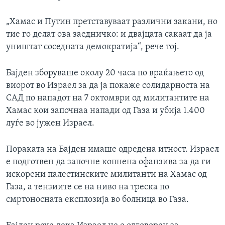
„Хамас и Путин претставуваат различни закани, но
тие го делат ова заедничко: и двајцата сакаат да ја
уништат соседната демократија“, рече тој.
Бајден зборуваше околу 20 часа по враќањето од
виорот во Израел за да ја покаже солидарноста на
САД по нападот на 7 октомври од милитантите на
Хамас кои започнаа напади од Газа и убија 1.400
луѓе во јужен Израел.
Пораката на Бајден имаше одредена итност. Израел
е подготвен да започне копнена офанзива за да ги
искорени палестинските милитанти на Хамас од
Газа, а тензиите се на ниво на треска по
смртоносната експлозија во болница во Газа.