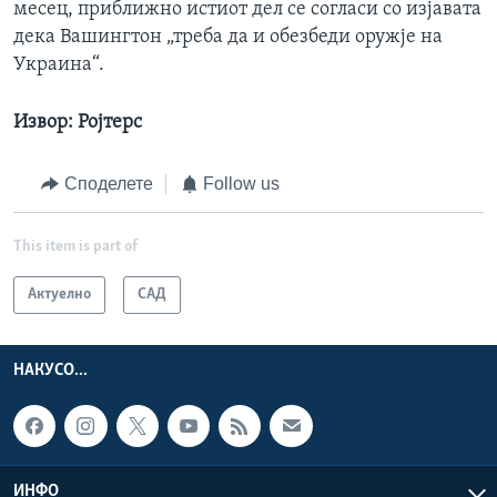
месец, приближно истиот дел се согласи со изјавата
дека Вашингтон „треба да и обезбеди оружје на
Украина“.
Извор: Ројтерс
Споделете
Follow us
This item is part of
Актуелно
САД
НАКУСО...
ИНФО