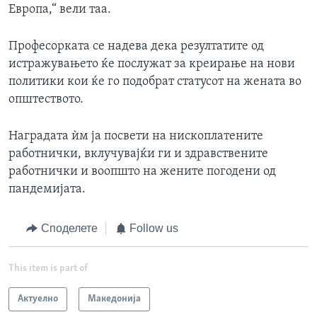
Европа,“ вели таа.
Професорката се надева дека резултатите од
истражувањето ќе послужат за креирање на нови
политики кои ќе го подобрат статусот на жената во
општеството.
Наградата ѝм ја посвети на нископлатените
работнички, вклучувајќи ги и здравствените
работнички и воопшто на жените погодени од
пандемијата.
Споделете
Follow us
This item is part of
Актуелно
Македонија