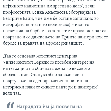
општествената сцена тогаш треба да го погледнеме
нејзиното навистина импресивно дело“, вели
професорката Сенка Анастасова зборувајќи за
Беатриче Баин, чие име ќе остане запишано во
историјата по тоа што целиот свој живот го
посветила на борбата за женските права, дел од тоа
поврзано и со движењето на Црните пантери кои се
бореле за правата на афромериканците.
„Таа го основала женскиот центар на
Универзитетот Беркли со посебен интерес на
интеграција на обичната жена во високото
образование. Станува збор за име кое го
поврзуваме на еден драматичен начин на
историски план со сивите пантери и пантерки“,
вели таа.
Наградата ѝм ја посвети на