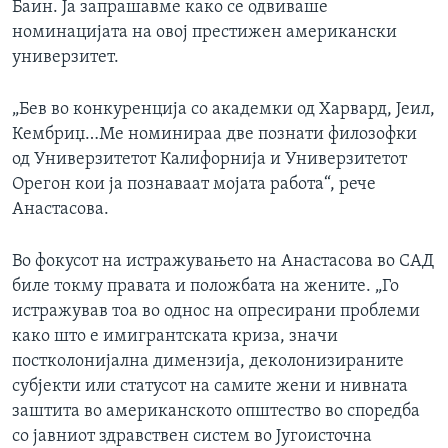
Баин. Ја запрашавме како се одвиваше
номинацијата на овој престижен американски
универзитет.
„Бев во конкуренција со академки од Харвард, Јеил,
Кембриџ…Ме номинираа две познати филозофки
од Универзитетот Калифорнија и Универзитетот
Орегон кои ја познаваат мојата работа“, рече
Анастасова.
Во фокусот на истражувањето на Анастасова во САД
биле токму правата и положбата на жените. „Го
истражував тоа во однос на опресирани проблеми
како што е имигрантската криза, значи
постколонијална димензија, деколонизираните
субјекти или статусот на самите жени и нивната
заштита во американското општество во споредба
со јавниот здравствен систем во Југоисточна