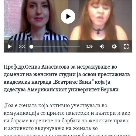
ИНТЕРВЈУА
Јазици
No media source currently available
0:00
3:39
Проф.др.Сенка Анастасова за истражување во
доменот на женските студии ја освои престижната
академска награда „Беатриче Бaин“ која ја
доделува Американскиот универзитет Беркли
„Тоа е жената која активно учествувала во
комуникација со црните пантерки и пантери и ако
ги бараме корените на борбата за женските права
и активното вклучување на жената во