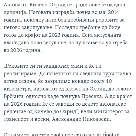
Автопатот Кичево-Охрид се гради повеќе од една
деценија. Неговата изградба почна во мај 2014
година, неколку пати беа пробивани роковите за
негово завршување. Последно требаше да биде
готов до крајот на 2023 година. Сега актуелната
власт дава ново ветување, за пуштање во употреба
во 2026 година.
„Роковите си ги зададовме сами и ќе ги
реализираме. До почетокот на следната туристичка
летна сезона, ќе завршиме некаде околу 40
километри, автопатот од влезот на Охрид, до селото
Врбјани, односно каде почнува Пресека. А до крајот
на 2026 година ќе се заврши со целото автопатско
решение од Кичево до Охрид“, вели министерот за
транспорт и врски, Александар Николоски.
Од самиот почеток овој проект го следат бројни