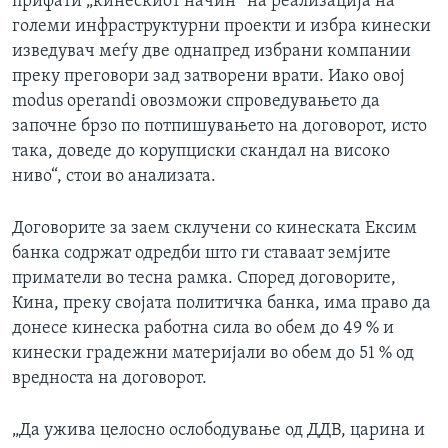
прифати „кинескиот начин“ на реализација на
големи инфраструктурни проекти и избра кинески
изведувач меѓу две однапред избрани компании
преку преговори зад затворени врати. Иако овој
modus operandi овозможи спроведувањето да
започне брзо по потпишувањето на договорот, исто
така, доведе до корупциски скандал на високо
ниво“, стои во анализата.
Договорите за заем склучени со кинеската Ексим
банка содржат одредби што ги ставаат земјите
приматели во тесна рамка. Според договорите,
Кина, преку својата политичка банка, има право да
донесе кинеска работна сила во обем до 49 % и
кинески градежни материјали во обем до 51 % од
вредноста на договорот.
„Да ужива целосно ослободување од ДДВ, царина и