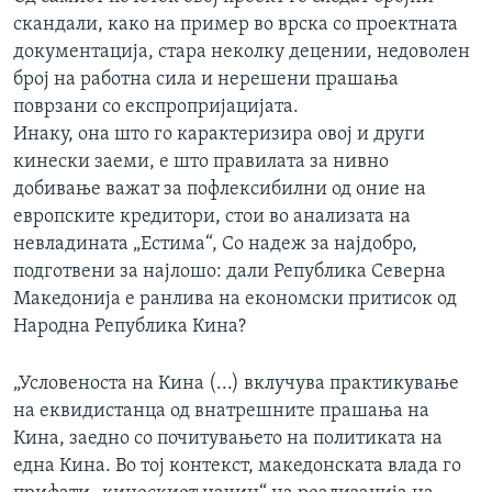
скандали, како на пример во врска со проектната
документација, стара неколку децении, недоволен
број на работна сила и нерешени прашања
поврзани со експропријацијата.
Инаку, она што го карактеризира овој и други
кинески заеми, е што правилата за нивно
добивање важат за пофлексибилни од оние на
европските кредитори, стои во анализата на
невладината „Естима“, Со надеж за најдобро,
подготвени за најлошо: дали Република Северна
Македонија е ранлива на економски притисок од
Народна Република Кина?
„Условeноста на Кина (...) вклучува практикување
на еквидистанца од внатрешните прашања на
Кина, заедно со почитувањето на политиката на
една Кина. Во тој контекст, македонската влада го