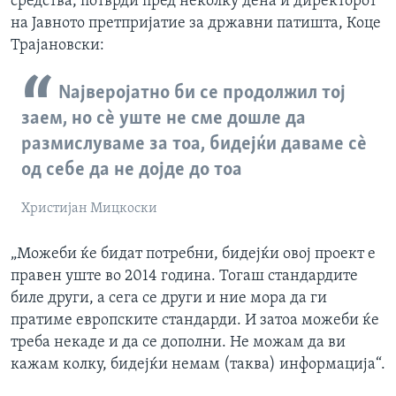
средства, потврди пред неколку дена и директорот
на Јавното претпријатие за државни патишта, Коце
Трајановски:
Nајверојатно би се продолжил тој
заем, но сè уште не сме дошле да
размислуваме за тоа, бидејќи даваме сè
од себе да не дојде до тоа
Христијан Мицкоски
„Можеби ќе бидат потребни, бидејќи овој проект е
правен уште во 2014 година. Тогаш стандардите
биле други, а сега се други и ние мора да ги
пратиме европските стандарди. И затоа можеби ќе
треба некаде и да се дополни. Не можам да ви
кажам колку, бидејќи немам (таква) информација“.