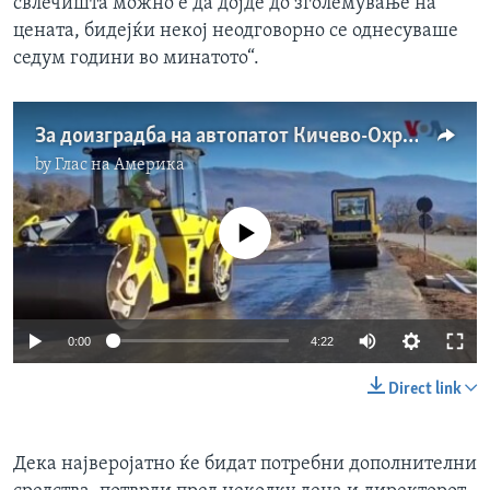
свлечишта можно е да дојде до зголемување на
цената, бидејќи некој неодговорно се однесуваше
седум години во минатото“.
За доизградба на автопатот Кичево-Охрид, државата ќе продолжи да користи кинески пари
by
Глас на Америка
No media source currently available
0:00
4:22
Direct link
Дека најверојатно ќе бидат потребни дополнителни