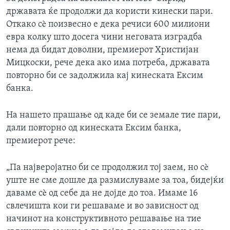
државата ќе продолжи да користи кинески пари.
Откако сè поизвесно е дека речиси 600 милиони
евра колку што досега чини неговата изградба
нема да бидат доволни, премиерот Христијан
Мицкоски, рече дека ако има потреба, државата
повторно би се задолжила кај кинеската Ексим
банка.
На нашето прашање од каде би се земале тие пари,
дали повторно од кинеската Ексим банка,
премиерот рече:
„Па најверојатно би се продолжил тој заем, но сè
уште не сме дошле да размислуваме за тоа, бидејќи
даваме сè од себе да не дојде до тоа. Имаме 16
свлечишта кои ги решаваме и во зависност од
начинот на конструктивното решавање на тие