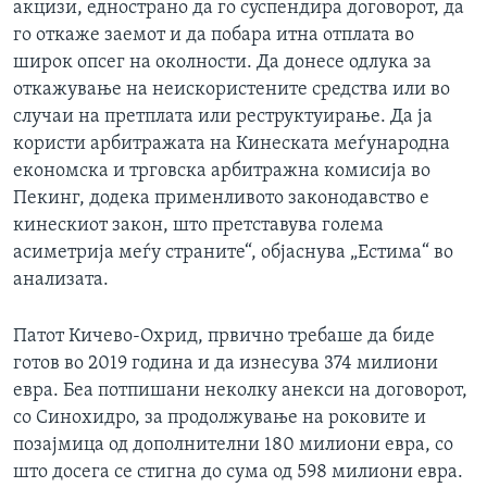
акцизи, еднострано да го суспендира договорот, да
го откаже заемот и да побара итна отплата во
широк опсег на околности. Да донесе одлука за
откажување на неискористените средства или во
случаи на претплата или реструктуирање. Да ја
користи арбитражата на Кинеската меѓународна
економска и трговска арбитражна комисија во
Пекинг, додека применливото законодавство е
кинескиот закон, што претставува голема
асиметрија меѓу страните“, објаснува „Естима“ во
анализата.
Патот Кичево-Охрид, првично требаше да биде
готов во 2019 година и да изнесува 374 милиони
евра. Беа потпишани неколку анекси на договорот,
со Синохидро, за продолжување на роковите и
позајмица од дополнителни 180 милиони евра, со
што досега се стигна до сума од 598 милиони евра.