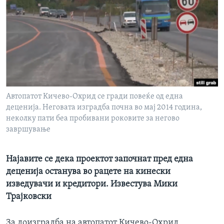
ИНТЕРВЈУА
Јазици
Автопатот Кичево-Охрид се гради повеќе од една
деценија. Неговата изградба почна во мај 2014 година,
неколку пати беа пробивани роковите за негово
завршување
Најавите се дека проектот започнат пред една
деценија останува во рацете на кинески
изведувачи и кредитори. Известува Мики
Трајковски
За доизградба на автопатот Кичево-Охрид,