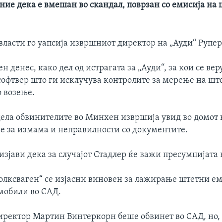
ение дека е вмешан во скандал, поврзан со емисија на
власти го уапсија извршниот директор на „Ауди“ Рупер
ен денес, како дел од истрагата за „Ауди“, за кои се ве
софтвер што ги исклучува контролите за мерење на шт
 возење.
ела обвинителите во Минхен извршија увид во домот 
е за измама и неправилности со документите.
изјави дека за случајот Стадлер ќе важи пресумцијата 
олксваген“ се изјасни виновен за лажирање штетни ем
мобили во САД.
ректор Мартин Винтеркорн беше обвинет во САД, но, т