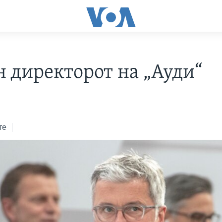
н директорот на „Ауди“
те