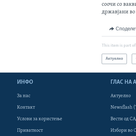
соочи со вакв
државјани во 
Споделе
This item is part of
Актуелно
ИНФО
ГЛАС НА
За нас
Актуелно
Контакт
Newsflash (
Learning English
Услови за користење
Вести од СА
Приватност
Избори во 
НАКУСО...