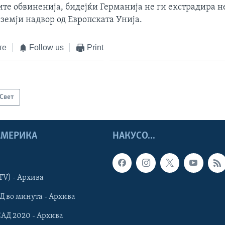
ите обвиненија, бидејќи Германија не ги екстрадира н
земји надвор од Европската Унија.
те
Follow us
Print
Свет
 АМЕРИКА
НАКУСО...
TV) - Архива
Д во минута - Архива
САД 2020 - Архива