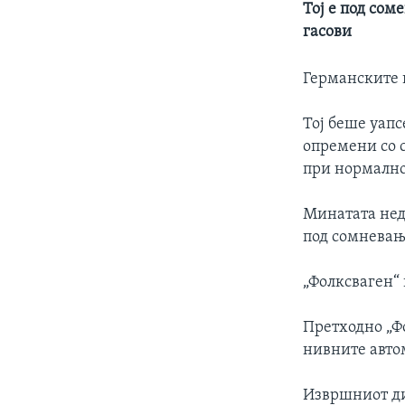
Тој е под сом
гасови
Германските 
Тој беше уапс
опремени со 
при нормално
Минатата нед
под сомневањ
„Фолксваген“ 
Претходно „Ф
нивните авто
Извршниот ди