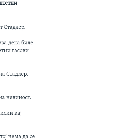
 штетни
т Стадлер.
рува дека биле
етни гасови
на Стадлер,
на невиност.
исии кај
ој нема да се