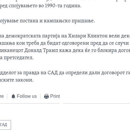
ед спојувањето во 1990-та година.
појување постана и кампањско прашање.
на демократската партија на Хилари Клинтон вели дека
ашања кои треба да бидат одговорени пред да се случи
иканецот Доналд Трамп кажа дека ќе го блокира догов
а претседател.
дделот за правда на САД да определи дали договорот г
ските закони.
те
Follow us
Print
САД