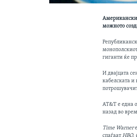
Американскио
можното созд
Републиканск
монополскиот
гиганти ќе п
И двајцата се
кабелската и 
потрошувачит
AT&T е една 
назад во врем
Time Warner
е
спаѓаат
HBO,