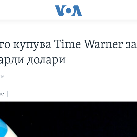
о купува Time Warner за
арди долари
016
те