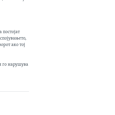
 постојат
 спојувањето,
орот ако тој
и го нарушува