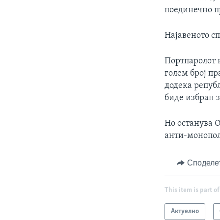
поединечно пр
Најавеното с
Портпаролот 
голем број пр
додека републ
биде избран з
Но останува О
анти-монопол
Споделе
This item is part of
Актуелно