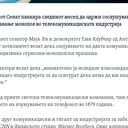
т Сенат планира следниот месец да одржи сослушува
авање монопол во телекомуникациската индустрија
иот сенатор Мајк Ли и демократот Еми Клубчар од Ант
 поткомитет велат дека спојувањето на двата комуни
редизвика сериозни монополски прашања.
натори велат дека „внимателно ја иследиле консолидац
видео индустријата за да осигурат дека нема да им на
е.“
од првите светски телекомуникациски компании, чии 
ето на изумувањето на телефонот во 1879 година.
 друг комуникациски и гигант од индустријата за забав
 CNN
и филмското студио
Warner Brothers.
Овие корпора