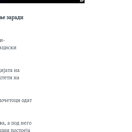
ње заради
и-
кациски
ијата на
штети на
почетоци одат
а, а под него
ции постоеја